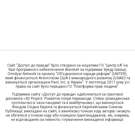
Сайт "Доступ до правди" було створено за ініціативи ГО "Центр UA" на
базі програмного забезпечення Alaveteli за підтримки Уряду Швеції,
Omidyar Network та проекту "Об'єднуємося заради реформ" (UNITER),
який фінансується Агентством США з міжнародного розвитку (USAID) та
виконується організацією Pact, Inc. в Україні". У листопаді 2017 року усі
права на сайт було передано ГО "Платформа прав людини".
Підтримка сайту «Доступ до правди» здійснюється за грантової
допомоги «3D Project: Розвиток попри перешкоди. Стійке громадянське
суспільство в часи пандемії та в майбутньому», що виконується
Фондом Східна Європа та фінансується Європейським Союзом.
Публікації, викладені на сайті, є винятково точкою зору авторів і можуть
не збігатися з точкою зору або позицією грантонадавачів, які, зокрема,
не відповідають за певність і тлумачення викладеної інформації.