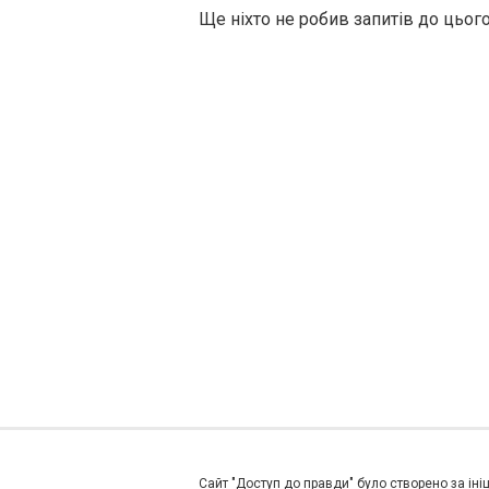
Ще ніхто не робив запитів до цьог
Сайт "Доступ до правди" було створено за ініц