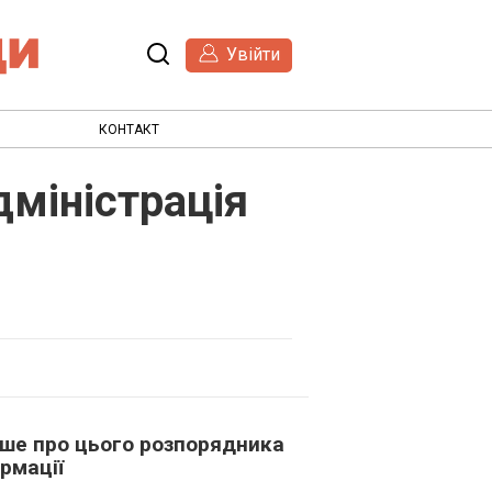
Увійти
КОНТАКТ
міністрація
ьше про цього розпорядника
рмації