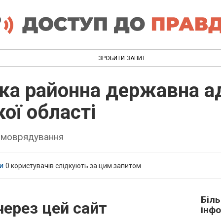
ЗРОБИТИ ЗАПИТ
ка районна державна ад
ої області
самоврядування
и
0
користувачів слідкують за цим запитом
Біл
через цей сайт
інфо