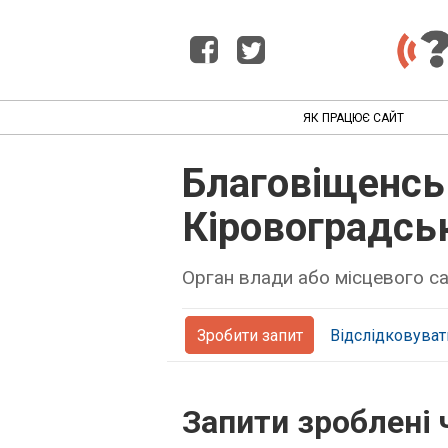
ЯК ПРАЦЮЄ САЙТ
Благовіщенсь
Кіровоградськ
Орган влади або місцевого 
Зробити запит
Відслідковуват
Запити зроблені 