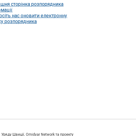
шня сторінка розпорядника
рмації
осіть нас оновити електронну
су розпорядника
и Уряду Швеції, Omidyar Network та проекту