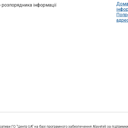
Дома
о розпорядника інформації
інфо
Попр
адре
іативи ГО "Центр UA" на базі програмного забезпечення Alaveteli за підтримк