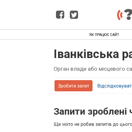
ЯК ПРАЦЮЄ САЙТ
Іванківська р
Орган влади або місцевого 
Зробити запит
Відслідковуват
Запити зроблені 
Ще ніхто не робив запитів до цьог