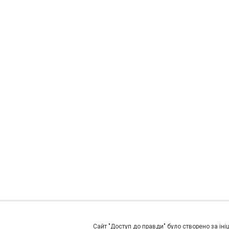
Сайт "Доступ до правди" було створено за ініц