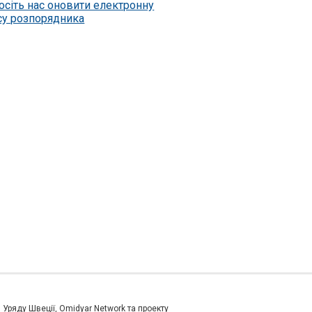
осіть нас оновити електронну
су розпорядника
и Уряду Швеції, Omidyar Network та проекту