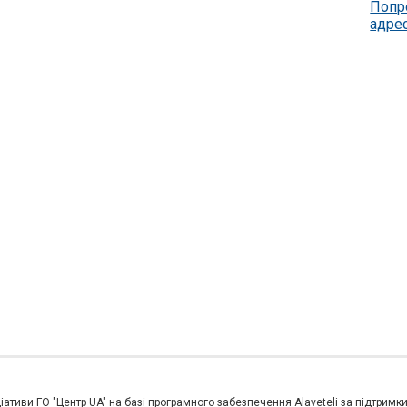
Попр
адре
іативи ГО "Центр UA" на базі програмного забезпечення Alaveteli за підтримк