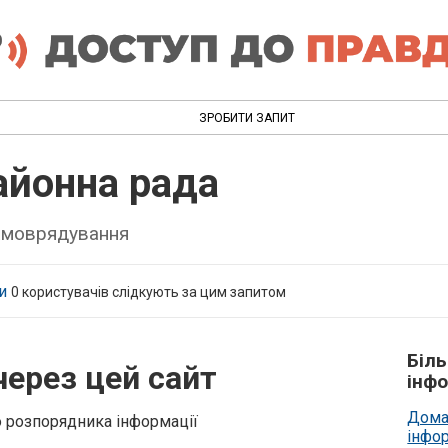
ЗРОБИТИ ЗАПИТ
айонна рада
самоврядування
и
0
користувачів слідкують за цим запитом
Біл
через цей сайт
інфо
Дома
о розпорядника інформації
інфо