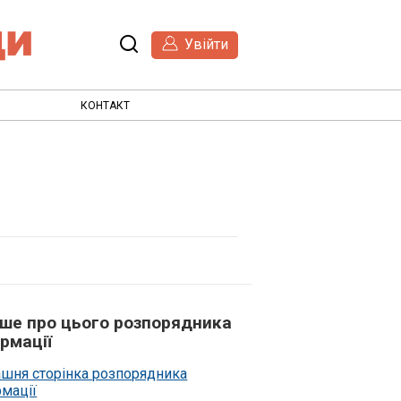
Увійти
КОНТАКТ
ьше про цього розпорядника
рмації
шня сторінка розпорядника
рмації