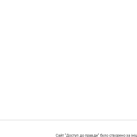
Сайт "Доступ до правди" було створено за ініц