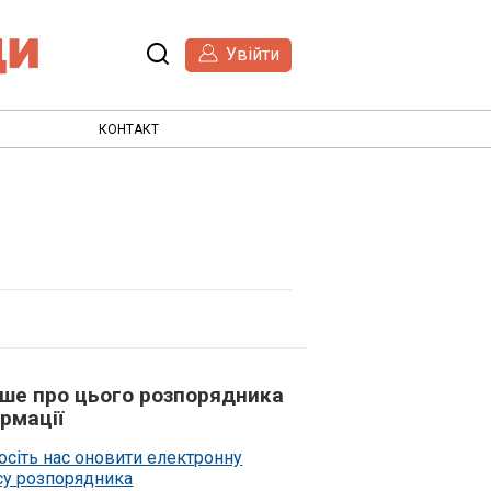
Увійти
КОНТАКТ
ьше про цього розпорядника
рмації
осіть нас оновити електронну
су розпорядника