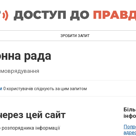
ЗРОБИТИ ЗАПИТ
онна рада
самоврядування
и
0
користувачів слідкують за цим запитом
Біл
через цей сайт
інфо
Попр
о розпорядника інформації
адре