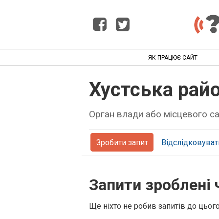
ЯК ПРАЦЮЄ САЙТ
Хустська рай
Орган влади або місцевого 
Зробити запит
Відслідковуват
Запити зроблені 
Ще ніхто не робив запитів до цьог