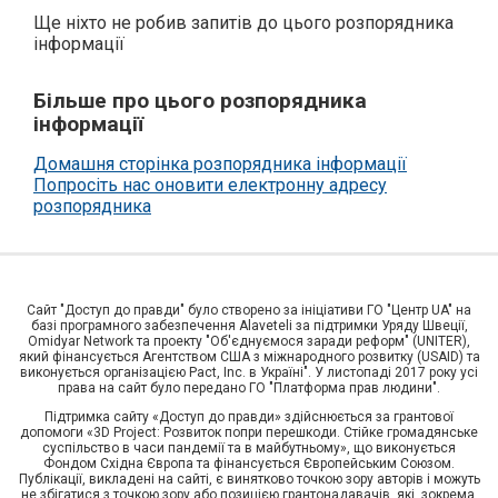
Ще ніхто не робив запитів до цього розпорядника
інформації
Більше про цього розпорядника
інформації
Домашня сторінка розпорядника інформації
Попросіть нас оновити електронну адресу
розпорядника
Сайт "Доступ до правди" було створено за ініціативи ГО "Центр UA" на
базі програмного забезпечення Alaveteli за підтримки Уряду Швеції,
Omidyar Network та проекту "Об'єднуємося заради реформ" (UNITER),
який фінансується Агентством США з міжнародного розвитку (USAID) та
виконується організацією Pact, Inc. в Україні". У листопаді 2017 року усі
права на сайт було передано ГО "Платформа прав людини".
Підтримка сайту «Доступ до правди» здійснюється за грантової
допомоги «3D Project: Розвиток попри перешкоди. Стійке громадянське
суспільство в часи пандемії та в майбутньому», що виконується
Фондом Східна Європа та фінансується Європейським Союзом.
Публікації, викладені на сайті, є винятково точкою зору авторів і можуть
не збігатися з точкою зору або позицією грантонадавачів, які, зокрема,