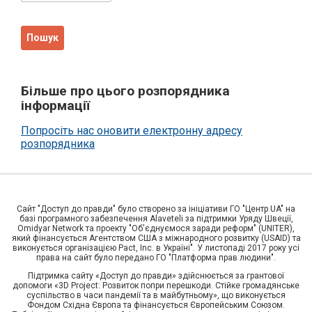
Більше про цього розпорядника
інформації
Попросіть нас оновити електронну адресу
розпорядника
Сайт "Доступ до правди" було створено за ініціативи ГО "Центр UA" на
базі програмного забезпечення Alaveteli за підтримки Уряду Швеції,
Omidyar Network та проекту "Об'єднуємося заради реформ" (UNITER),
який фінансується Агентством США з міжнародного розвитку (USAID) та
виконується організацією Pact, Inc. в Україні". У листопаді 2017 року усі
права на сайт було передано ГО "Платформа прав людини".
Підтримка сайту «Доступ до правди» здійснюється за грантової
допомоги «3D Project: Розвиток попри перешкоди. Стійке громадянське
суспільство в часи пандемії та в майбутньому», що виконується
Фондом Східна Європа та фінансується Європейським Союзом.