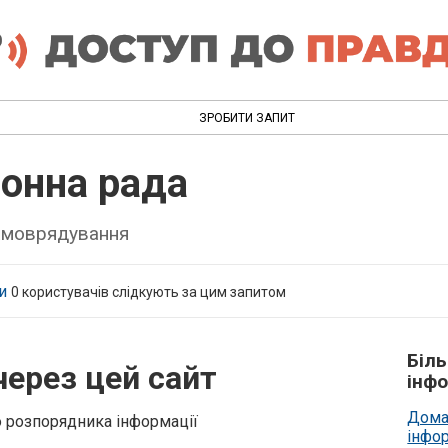
ЗРОБИТИ ЗАПИТ
йонна рада
самоврядування
и
0
користувачів слідкують за цим запитом
Біл
через цей сайт
інфо
Дома
о розпорядника інформації
інфо