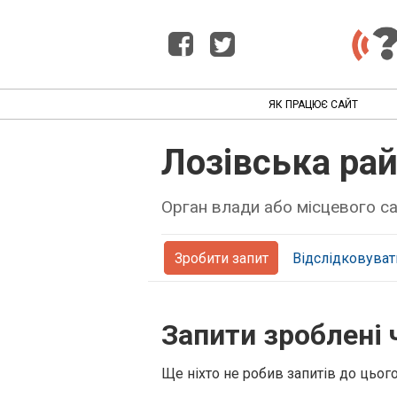
ЯК ПРАЦЮЄ САЙТ
Лозівська ра
Орган влади або місцевого 
Зробити запит
Відслідковуват
Запити зроблені 
Ще ніхто не робив запитів до цьог