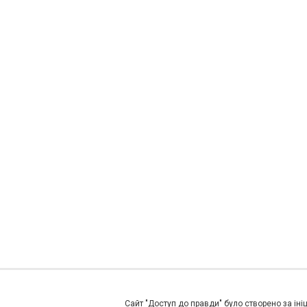
Сайт "Доступ до правди" було створено за ініц