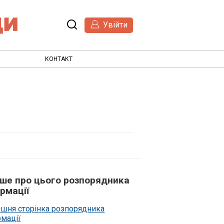
Увійти
КОНТАКТ
ьше про цього розпорядника
рмації
шня сторінка розпорядника
рмації