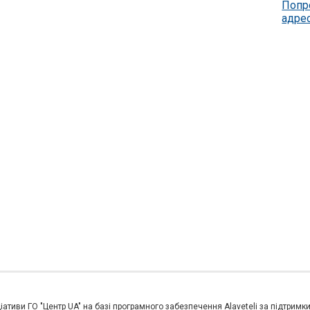
Попр
адре
іативи ГО "Центр UA" на базі програмного забезпечення Alaveteli за підтримк