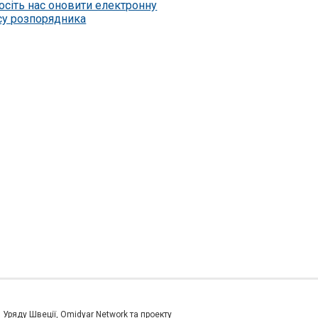
осіть нас оновити електронну
су розпорядника
и Уряду Швеції, Omidyar Network та проекту