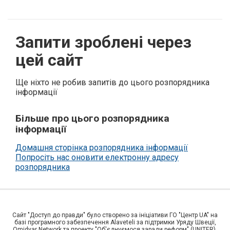
Запити зроблені через
цей сайт
Ще ніхто не робив запитів до цього розпорядника
інформації
Більше про цього розпорядника
інформації
Домашня сторінка розпорядника інформації
Попросіть нас оновити електронну адресу
розпорядника
Сайт "Доступ до правди" було створено за ініціативи ГО "Центр UA" на
базі програмного забезпечення Alaveteli за підтримки Уряду Швеції,
Omidyar Network та проекту "Об'єднуємося заради реформ" (UNITER),