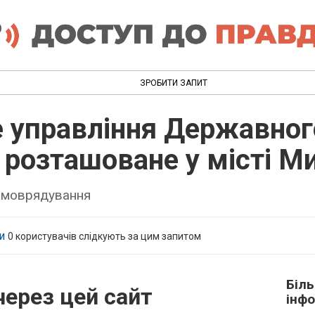
ЗРОБИТИ ЗАПИТ
е управління Державно
 розташоване у місті М
самоврядування
и
0
користувачів слідкують за цим запитом
Біл
через цей сайт
інфо