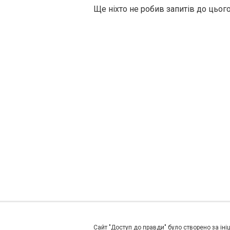
Ще ніхто не робив запитів до цьог
Сайт "Доступ до правди" було створено за ініц