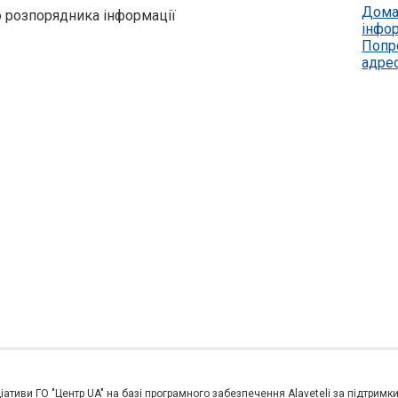
Дома
о розпорядника інформації
інфо
Попр
адре
іативи ГО "Центр UA" на базі програмного забезпечення Alaveteli за підтримк