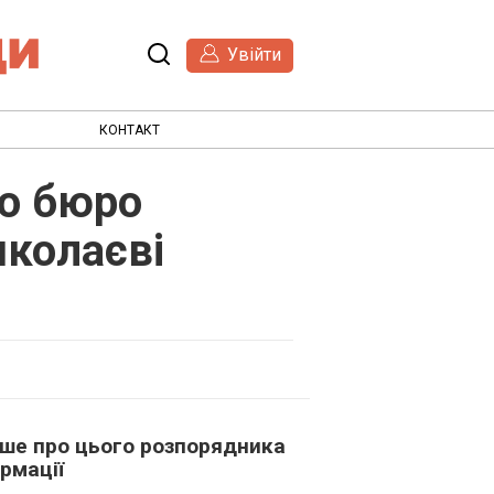
Увійти
КОНТАКТ
го бюро
иколаєві
ьше про цього розпорядника
рмації