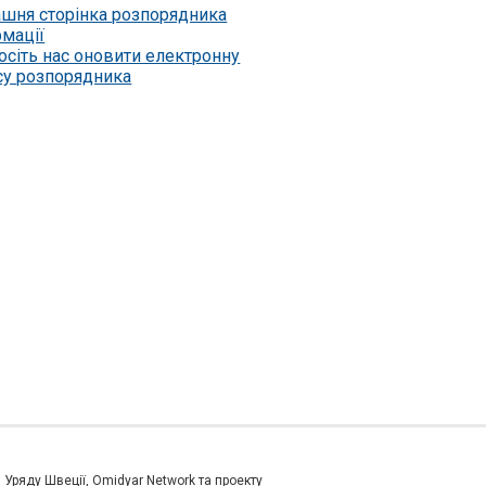
шня сторінка розпорядника
рмації
осіть нас оновити електронну
су розпорядника
и Уряду Швеції, Omidyar Network та проекту