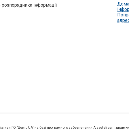
Дома
о розпорядника інформації
інфо
Попр
адре
іативи ГО "Центр UA" на базі програмного забезпечення Alaveteli за підтримк