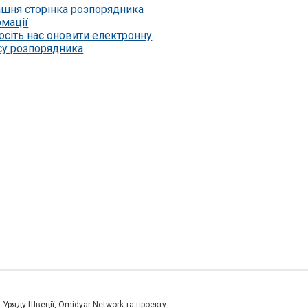
шня сторінка розпорядника
рмації
осіть нас оновити електронну
су розпорядника
и Уряду Швеції, Omidyar Network та проекту