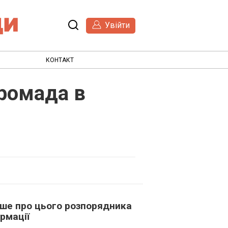
Увійти
КОНТАКТ
громада в
ьше про цього розпорядника
рмації