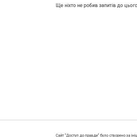
Ще ніхто не робив запитів до цьог
Сайт "Доступ до правди" було створено за ініц