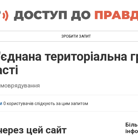
ЗРОБИТИ ЗАПИТ
'єднана територіальна 
сті
самоврядування
и
0
користувачів слідкують за цим запитом
Біл
через цей сайт
інфо