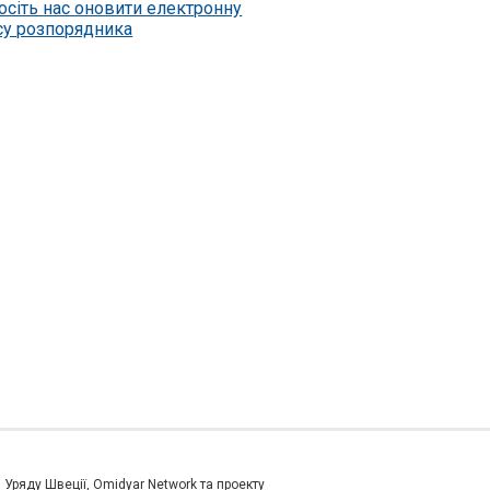
осіть нас оновити електронну
су розпорядника
и Уряду Швеції, Omidyar Network та проекту