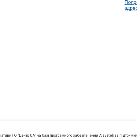
Попр
адре
іативи ГО "Центр UA" на базі програмного забезпечення Alaveteli за підтримк