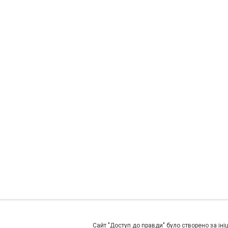
Сайт "Доступ до правди" було створено за ініц