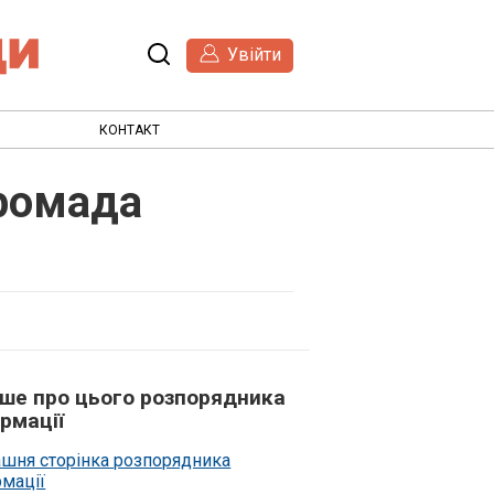
Увійти
КОНТАКТ
громада
ьше про цього розпорядника
рмації
шня сторінка розпорядника
рмації