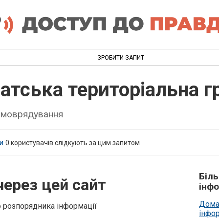
ЗРОБИТИ ЗАПИТ
атська територіальна 
самоврядування
и
0
користувачів слідкують за цим запитом
Біл
через цей сайт
інфо
Дома
о розпорядника інформації
інфо