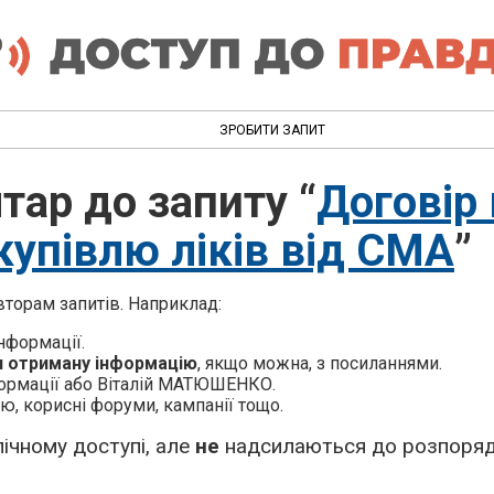
ЗРОБИТИ ЗАПИТ
тар до запиту “
Договір
купівлю ліків від СМА
”
торам запитів. Наприклад:
нформації.
и отриману інформацію
, якщо можна, з посиланнями.
ормації або Віталій МАТЮШЕНКО.
ю, корисні форуми, кампанії тощо.
ічному доступі, але
не
надсилаються до розпоряд