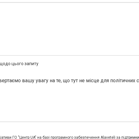
 щодо цього запиту
вертаємо вашу увагу на те, що тут не місце для політичних 
іативи ГО "Центр UA" на базі програмного забезпечення Alaveteli за підтримк