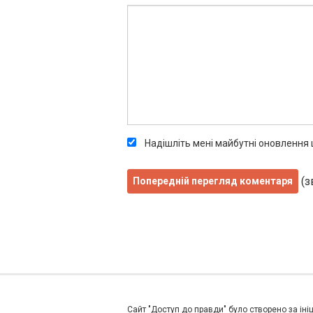
Надішліть мені майбутні оновлення
(з
Сайт "Доступ до правди" було створено за ініц