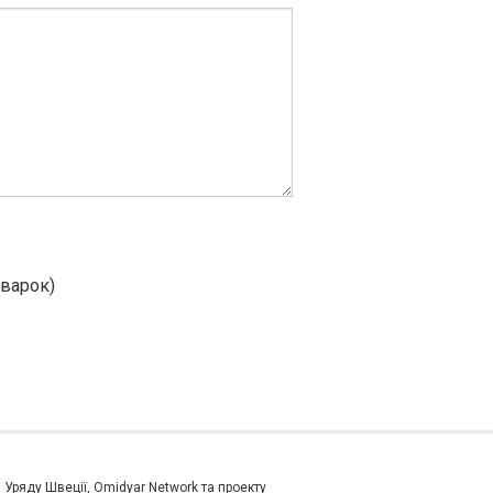
сварок)
и Уряду Швеції, Omidyar Network та проекту