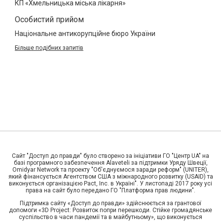
КП «Хмельницька міська лікарня»
Особистий прийом
Національне антикорупційне бюро України
Більше подібних запитів
Сайт "Доступ до правди" було створено за ініціативи ГО "Центр UA" на
базі програмного забезпечення Alaveteli за підтримки Уряду Швеції,
Omidyar Network та проекту "Об'єднуємося заради реформ" (UNITER),
який фінансується Агентством США з міжнародного розвитку (USAID) та
виконується організацією Pact, Inc. в Україні". У листопаді 2017 року усі
права на сайт було передано ГО "Платформа прав людини".
Підтримка сайту «Доступ до правди» здійснюється за грантової
допомоги «3D Project: Розвиток попри перешкоди. Стійке громадянське
суспільство в часи пандемії та в майбутньому», що виконується