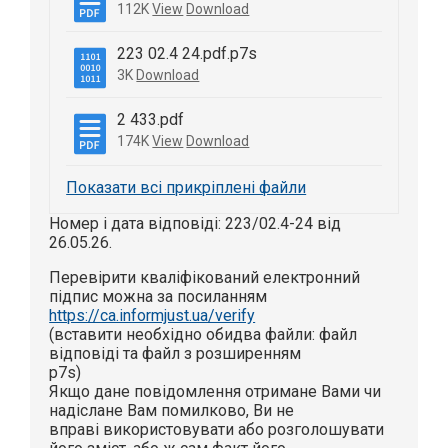
112K
View
Download
223 02.4 24.pdf.p7s
3K
Download
2 433.pdf
174K
View
Download
Показати всі прикріплені файли
Номер і дата відповіді: 223/02.4-24 від
26.05.26.
Перевірити кваліфікований електронний
підпис можна за посиланням
https://ca.informjust.ua/verify
(вставити необхідно обидва файли: файл
відповіді та файл з розширенням
p7s)
Якщо дане повідомлення отримане Вами чи
надіслане Вам помилково, Ви не
вправі використовувати або розголошувати