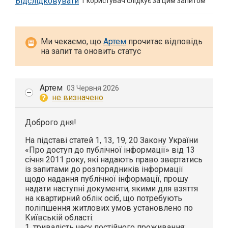
Відслідковувати
1
користувач слідкує за цим запитом
Ми чекаємо, що
Артем
прочитає відповідь
на запит та оновить статус
Артем
03 Червня 2026
не визначено
Доброго дня!
На підставі статей 1, 13, 19, 20 Закону України
«Про доступ до публічної інформації» від 13
січня 2011 року, які надають право звертатись
із запитами до розпорядників інформації
щодо надання публічної інформації, прошу
надати наступні документи, якими для взяття
на квартирний облік осіб, що потребують
поліпшення житлових умов установлено по
Київській області:
1. тривалість часу постійного проживання;