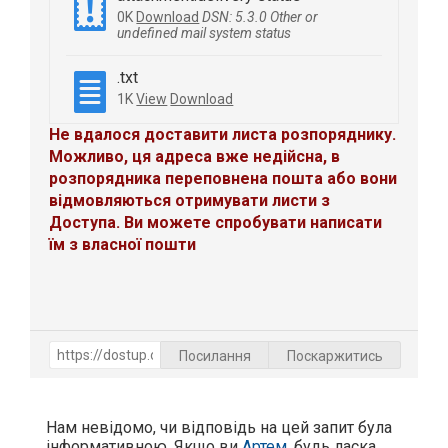
0K
Download
DSN: 5.3.0 Other or
undefined mail system status
.txt
1K
View
Download
Не вдалося доставити листа розпоряднику.
Можливо, ця адреса вже недійсна, в
розпорядника переповнена пошта або вони
відмовляються отримувати листи з
Доступа. Ви можете спробувати написати
їм з власної пошти
Посилання
Поскаржитись
Нам невідомо, чи відповідь на цей запит була
інформативною. Якщо ви
Артем
, будь ласка,