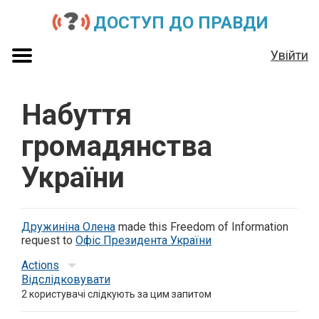
ДОСТУП ДО ПРАВДИ
Увійти
Набуття
громадянства
України
Дружиніна Олена
made this Freedom of Information
request to
Офіс Президента України
Actions
Відслідковувати
2
користувачі слідкують за цим запитом