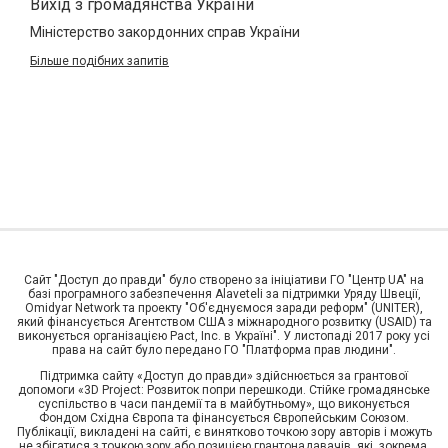
Вихід з громадянства України
Міністерство закордонних справ України
Більше подібних запитів
Сайт "Доступ до правди" було створено за ініціативи ГО "Центр UA" на
базі програмного забезпечення Alaveteli за підтримки Уряду Швеції,
Omidyar Network та проекту "Об'єднуємося заради реформ" (UNITER),
який фінансується Агентством США з міжнародного розвитку (USAID) та
виконується організацією Pact, Inc. в Україні". У листопаді 2017 року усі
права на сайт було передано ГО "Платформа прав людини".
Підтримка сайту «Доступ до правди» здійснюється за грантової
допомоги «3D Project: Розвиток попри перешкоди. Стійке громадянське
суспільство в часи пандемії та в майбутньому», що виконується
Фондом Східна Європа та фінансується Європейським Союзом.
Публікації, викладені на сайті, є винятково точкою зору авторів і можуть
не збігатися з точкою зору або позицією грантонадавачів, які, зокрема,