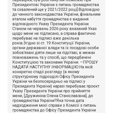
Президентові України з питань громадянства
та схвалений ще у 2021/2022 році].Відповідно
до чинного законодавства України, фінальним
етапом набуття громадянства є видання
відповідного Указу Президента України.
Станом на червень 2026 року вказаний Указ
щодо мене не підписано, а справа фактично
перебуває на підписі вже декілька
років.Згідно зі ст. 19 Конституції України,
органи державної влади та їх посадові особи
зобов'язані діяти лише на підставі, в межах
повноважень та у спосіб, що передбачені
Конституцією та законами України. —ПРОШУ
НАДАТИ НАСТУПНУ ІНФОРМАЦІЮ:На якій
конкретно стадії розгляду (в якому
структурному підрозділі Офісу Президента
України чи безпосередньо на підписі у
Президента України) наразі перебуває проєкт
Указу Президента України про прийняття
мене, [Дружиніна Олена Станіславівна], до
громадянства України?Яка точна дата
надходження моєї справи з Комісії з питань
громадянства до Офісу Президента України