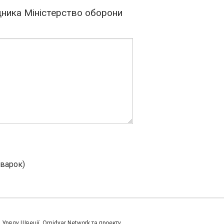
ника Міністерство оборони
сварок)
и Уряду Швеції, Omidyar Network та проекту