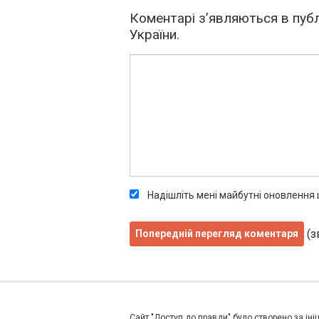
Коментарі з’являються в публ
України.
Надішліть мені майбутні оновлення
(з
Сайт "Доступ до правди" було створено за ініц