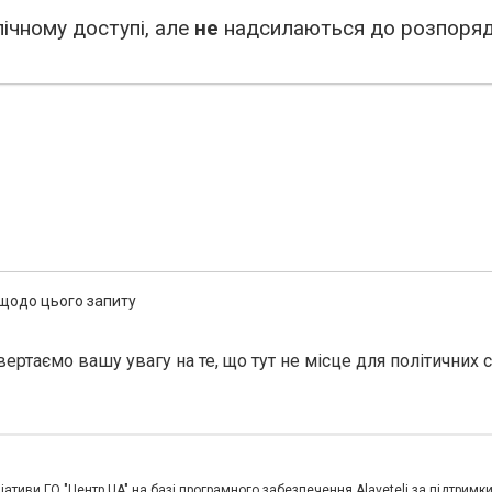
ічному доступі, але
не
надсилаються до розпоряд
 щодо цього запиту
вертаємо вашу увагу на те, що тут не місце для політичних 
іативи ГО "Центр UA" на базі програмного забезпечення Alaveteli за підтримк