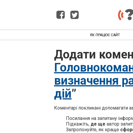
ЯК ПРАЦЮЄ САЙТ
Додати комен
Головнокоман
визначення ра
дій
”
Коментарі покликані допомагати ав
Посилання на запитану інфор
Підкажіть,
де ще
автор запит
Запропонуйте, як краще
сфор