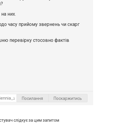
н?
 на них.
до часу прийому звернень чи скарг
шню перевірку стосовно фактів
Посилання
Поскаржитись
тувач слідкує за цим запитом