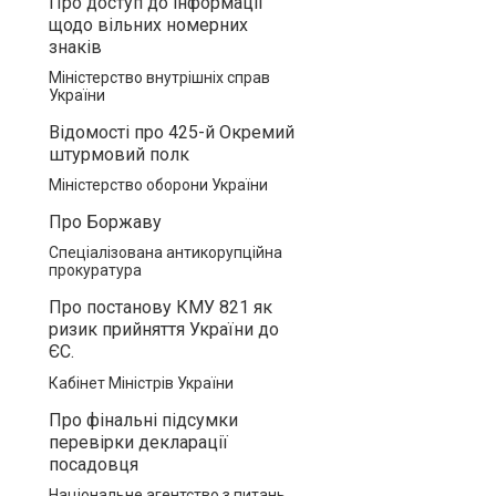
Про доступ до інформації
щодо вільних номерних
знаків
Міністерство внутрішніх справ
України
Відомості про 425-й Окремий
штурмовий полк
Міністерство оборони України
Про Боржаву
Спеціалізована антикорупційна
прокуратура
Про постанову КМУ 821 як
ризик прийняття України до
ЄС.
Кабінет Міністрів України
Про фінальні підсумки
перевірки декларації
посадовця
Національне агентство з питань