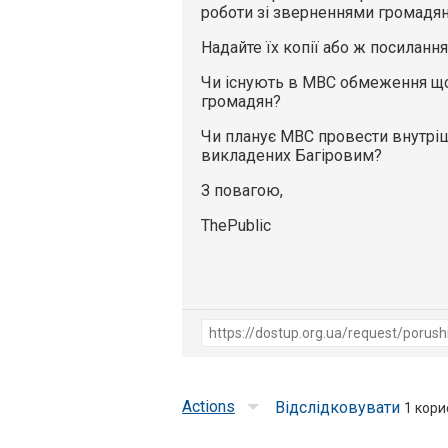
роботи зі зверненнями громадя
Надайте їх копії або ж посилання
Чи існують в МВС обмеження що
громадян?
Чи планує МВС провести внутрі
викладених Багіровим?
З повагою,
ThePublic
Actions
Відслідковувати
1
корис