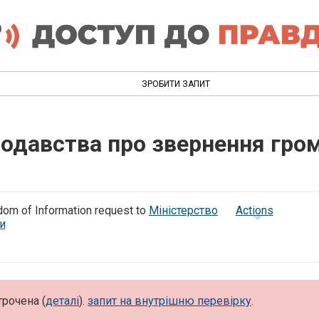
ЗРОБИТИ ЗАПИТ
одавства про звернення гро
om of Information request to
Міністерство
Actions
и
трочена (
деталі
).
запит на внутрішню перевірку
.