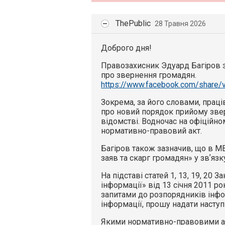
ThePublic
28 Травня 2026
Доброго дня!
Правозахисник Эдуард Багіров 
про звернення громадян.
https://www.facebook.com/share/
Зокрема, за його словами, прац
про новий порядок прийому звер
відомстві. Водночас на офіційно
нормативно-правовий акт.
Багіров також зазначив, що в МВ
заяв та скарг громадян» у звʼязк
На підставі статей 1, 13, 19, 20 
інформації» від 13 січня 2011 ро
запитами до розпорядників інфо
інформації, прошу надати наступ
Якими нормативно-правовими ак