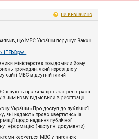
не визначено
заявив, що МВС України порушує Закон
v/1TFbDpw...
івники міністерства повідомили йому
нень громадян, який наразі діє у
му сайті МВС відсутній такий
С існують правила про «час реєстрації
у з чим йому відмовили в реєстрації.
Закону України «Про доступ до публічної
ку, які надають право звертатись із
рмації щодо надання публічної
ну інформацію (наступні документи):
тами керується МВС у питаннях