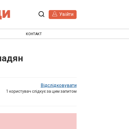
Увійти
КОНТАКТ
мадян
Відслідковувати
1
користувач слідкує за цим запитом