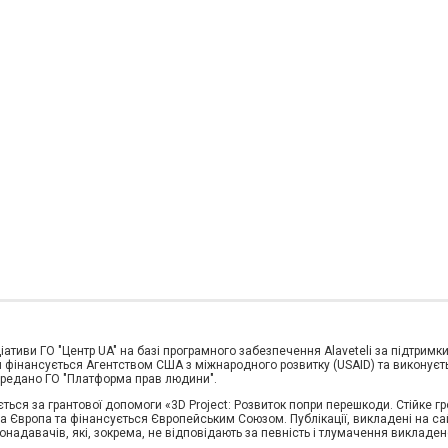
іативи ГО "Центр UA" на базі програмного забезпечення Alaveteli за підтримк
фінансується Агентством США з міжнародного розвитку (USAID) та виконується 
передано ГО "Платформа прав людини".
ться за грантової допомоги «3D Project: Розвиток попри перешкоди. Стійке г
Європа та фінансується Європейським Союзом. Публікації, викладені на сайт
онадавачів, які, зокрема, не відповідають за певність і тлумачення викладено