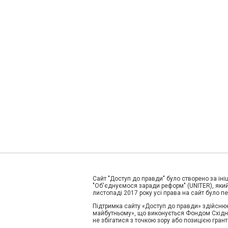
Сайт "Доступ до правди" було створено за ініц
"Об'єднуємося заради реформ" (UNITER), який 
листопаді 2017 року усі права на сайт було 
Підтримка сайту «Доступ до правди» здійснює
майбутньому», що виконується Фондом Східна 
не збігатися з точкою зору або позицією грант