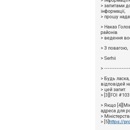
> інформації»
> запитами д
інформації,
> прошу нада
> Наказ Голо
районів
> ведення во
> З повагою,
> Serhii
> --------------
> Будь ласка
відповідей н
> цей запит.
> [3][FOI #103
> Якщо [4][Мі
адреса для р
> Міністерст
> [5]
https://pr