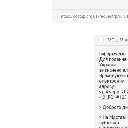
MOU, Мін
Інформуємо,
Для подання 
України
визначена ел
Враховуючи в
електронну
адресу.
чт, 4 черв. 202
<[2][FOI #103
> Доброго дн
> На підставі
публічної