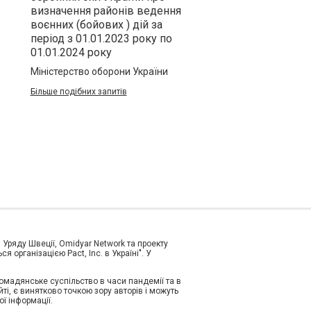
визначення районів ведення
воєнних (бойових ) дій за
період з 01.01.2023 року по
01.01.2024 року
Міністерство оборони України
Більше подібних запитів
и Уряду Швеції, Omidyar Network та проекту
організацією Pact, Inc. в Україні". У
ромадянське суспільство в часи пандемії та в
і, є винятково точкою зору авторів і можуть
ї інформації.