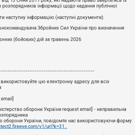
 від 13 січня 2011 року, які надають право звертатись із
о розпорядників інформації щодо надання публічної
ти наступну інформацію (наступні документи):
внокомандувача Збройних Сил України про визначення
єнних (бойових) дій за травень 2026
-----------------------------------------------------
, використовуйте цю електронну адресу для всіх
а
 email]
ністерство оборони України request email] - неправильна
озпорядника
во оборони України, повідомте нас використовуючи форму:
otect2.fireeye.com/v1/url?k=31...