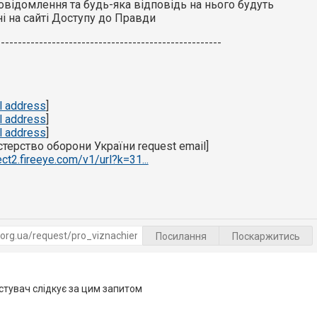
повідомлення та будь-яка відповідь на нього будуть
ні на сайті Доступу до Правди
-----------------------------------------------------
l address
]
l address
]
l address
]
ністерство оборони України request email]
ect2.fireeye.com/v1/url?k=31...
Посилання
Поскаржитись
тувач слідкує за цим запитом