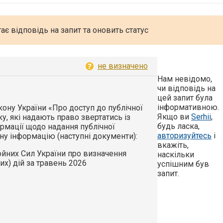
ає відповідь на запит та оновить статус
не визначено
Нам невідомо,
чи відповідь на
цей запит була
інформативною.
Закону України «Про доступ до публічної
Якщо ви
Serhii
,
ку, які надають право звертатись із
будь ласка,
рмації щодо надання публічної
авторизуйтесь
і
ну інформацію (наступні документи):
вкажіть,
йних Сил України про визначення
наскільки
х) дій за травень 2026
успішним був
запит.