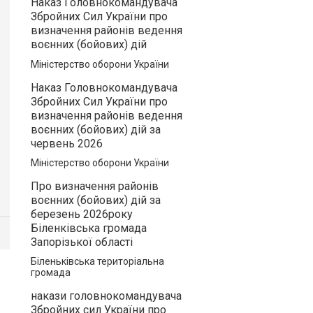
Наказ Головнокомандувача
Збройних Сил України про
визначення районів ведення
воєнних (бойових) дій
Міністерство оборони України
Наказ Головнокомандувача
Збройних Сил України про
визначення районів ведення
воєнних (бойових) дій за
червень 2026
Міністерство оборони України
Про визначення районів
воєнних (бойових) дій за
березень 2026року
Біленківська громада
Запорізької області
Біленьківська територіальна
громада
накази головнокомандувача
Збройних сил України про