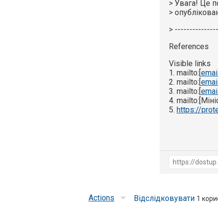
> Увага! Це 
> опублікова
> --------------
References
Visible links
1. mailto:[
emai
2. mailto:[
emai
3. mailto:[
emai
4. mailto:[Мі
5.
https://prot
Actions
Відслідковувати
1
корис