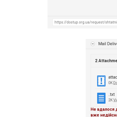
Mail Deli
2 Attachm
atta
0K
D
..txt
2K
V
Не вдалося 
вже недійсн