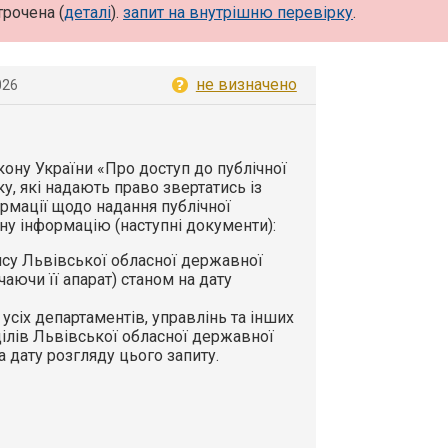
трочена (
деталі
).
запит на внутрішню перевірку
.
не визначено
026
Закону України «Про доступ до публічної
ку, які надають право звертатись із
рмації щодо надання публічної
ну інформацію (наступні документи):
ису Львівської обласної державної
чаючи її апарат) станом на дату
 усіх департаментів, управлінь та інших
ділів Львівської обласної державної
на дату розгляду цього запиту.