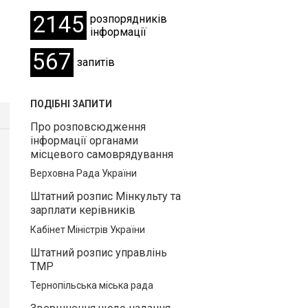
2145
розпорядників
інформації
567
запитів
ПОДІБНІ ЗАПИТИ
Про розповсюдження
інформації органами
місцевого самоврядування
Верховна Рада України
Штатний розпис Мінкульту та
зарплати керівників
Кабінет Міністрів України
Штатний розпис управлінь
ТМР
Тернопільська міська рада