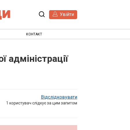
Увійти
КОНТАКТ
ї адміністрації
Відслідковувати
1
користувач слідкує за цим запитом