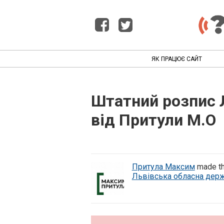
ЯК ПРАЦЮЄ САЙТ
Штатний розпис Л
від Притули М.О
Притула Максим
made th
Львівська обласна держ