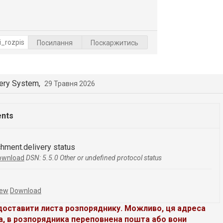
Посилання
Поскаржитись
very System,
29 Травня 2026
ents
chment.delivery status
ownload
DSN: 5.5.0 Other or undefined protocol status
iew
Download
доставити листа розпоряднику. Можливо, ця адреса
а, в розпорядника переповнена пошта або вони