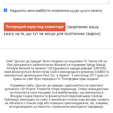
Надішліть мені майбутні оновлення щодо цього запиту
(звертаємо вашу
увагу на те, що тут не місце для політичних сварок)
Сайт "Доступ до правди" було створено за ініціативи ГО "Центр UA" на
базі програмного забезпечення Alaveteli за підтримки Уряду Швеції,
Omidyar Network та проекту "Об'єднуємося заради реформ" (UNITER),
який фінансується Агентством США з міжнародного розвитку (USAID) та
виконується організацією Pact, Inc. в Україні". У листопаді 2017 року усі
права на сайт було передано ГО "Платформа прав людини".
Підтримка сайту «Доступ до правди» здійснюється за грантової
допомоги «3D Project: Розвиток попри перешкоди. Стійке громадянське
суспільство в часи пандемії та в майбутньому», що виконується
Фондом Східна Європа та фінансується Європейським Союзом.
Публікації, викладені на сайті, є винятково точкою зору авторів і можуть
не збігатися з точкою зору або позицією грантонадавачів, які, зокрема,
не відповідають за певність і тлумачення викладеної інформації.