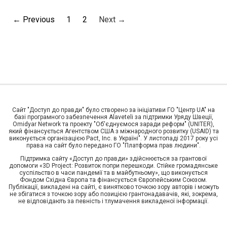
← Previous
1
2
Next →
Сайт "Доступ до правди" було створено за ініціативи ГО "Центр UA" на
базі програмного забезпечення Alaveteli за підтримки Уряду Швеції,
Omidyar Network та проекту "Об'єднуємося заради реформ" (UNITER),
який фінансується Агентством США з міжнародного розвитку (USAID) та
виконується організацією Pact, Inc. в Україні". У листопаді 2017 року усі
права на сайт було передано ГО "Платформа прав людини".
Підтримка сайту «Доступ до правди» здійснюється за грантової
допомоги «3D Project: Розвиток попри перешкоди. Стійке громадянське
суспільство в часи пандемії та в майбутньому», що виконується
Фондом Східна Європа та фінансується Європейським Союзом.
Публікації, викладені на сайті, є винятково точкою зору авторів і можуть
не збігатися з точкою зору або позицією грантонадавачів, які, зокрема,
не відповідають за певність і тлумачення викладеної інформації.