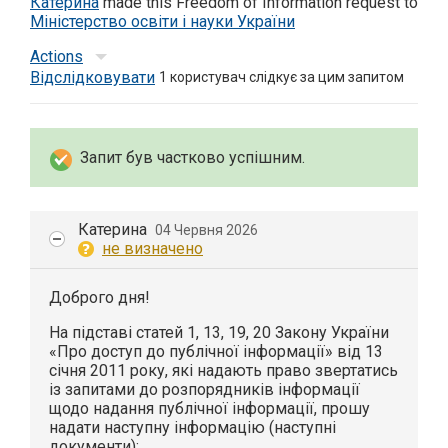
Катерина
made this Freedom of Information request to
Міністерство освіти і науки України
Actions
Відслідковувати
1
користувач слідкує за цим запитом
Запит був частково успішним.
Катерина
04 Червня 2026
не визначено
Доброго дня!
На підставі статей 1, 13, 19, 20 Закону України
«Про доступ до публічної інформації» від 13
січня 2011 року, які надають право звертатись
із запитами до розпорядників інформації
щодо надання публічної інформації, прошу
надати наступну інформацію (наступні
документи):