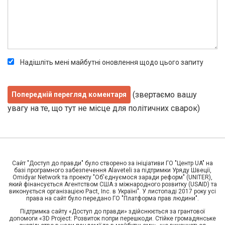
Надішліть мені майбутні оновлення щодо цього запиту
(звертаємо вашу
увагу на те, що тут не місце для політичних сварок)
Сайт "Доступ до правди" було створено за ініціативи ГО "Центр UA" на
базі програмного забезпечення Alaveteli за підтримки Уряду Швеції,
Omidyar Network та проекту "Об'єднуємося заради реформ" (UNITER),
який фінансується Агентством США з міжнародного розвитку (USAID) та
виконується організацією Pact, Inc. в Україні". У листопаді 2017 року усі
права на сайт було передано ГО "Платформа прав людини".
Підтримка сайту «Доступ до правди» здійснюється за грантової
допомоги «3D Project: Розвиток попри перешкоди. Стійке громадянське