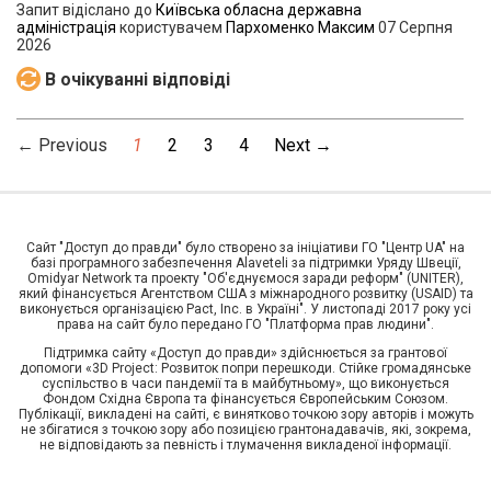
Запит відіслано до
Київська обласна державна
адміністрація
користувачем
Пархоменко Максим
07 Серпня
2026
В очікуванні відповіді
← Previous
1
2
3
4
Next →
Сайт "Доступ до правди" було створено за ініціативи ГО "Центр UA" на
базі програмного забезпечення Alaveteli за підтримки Уряду Швеції,
Omidyar Network та проекту "Об'єднуємося заради реформ" (UNITER),
який фінансується Агентством США з міжнародного розвитку (USAID) та
виконується організацією Pact, Inc. в Україні". У листопаді 2017 року усі
права на сайт було передано ГО "Платформа прав людини".
Предоставлено SendPulse
Підтримка сайту «Доступ до правди» здійснюється за грантової
допомоги «3D Project: Розвиток попри перешкоди. Стійке громадянське
Підписуйтесь на розсилку, щоб регулярно
суспільство в часи пандемії та в майбутньому», що виконується
отримувати актуальну інформацію щодо права на
Фондом Східна Європа та фінансується Європейським Союзом.
доступ до публічної інформації в Україні
Публікації, викладені на сайті, є винятково точкою зору авторів і можуть
не збігатися з точкою зору або позицією грантонадавачів, які, зокрема,
Email
*
не відповідають за певність і тлумачення викладеної інформації.
Підписатись