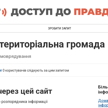
ЗРОБИТИ ЗАПИТ
 територіальна громада
самоврядування
и
0
користувачів слідкують за цим запитом
Біл
через цей сайт
інфо
Дома
о розпорядника інформації
інфо