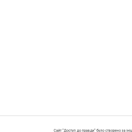
Сайт "Доступ до правди" було створено за ініц