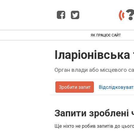
ЯК ПРАЦЮЄ САЙТ
Іларіонівська
Орган влади або місцевого 
Зробити запит
Відслідковуват
Запити зроблені 
Ще ніхто не робив запитів до цьог