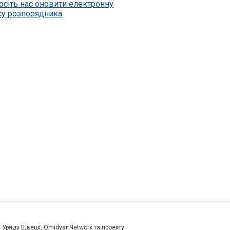
осіть нас оновити електронну
су розпорядника
и Уряду Швеції, Omidyar Network та проекту