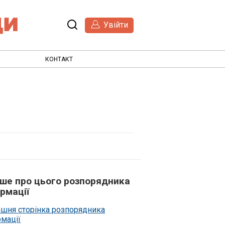
Увійти
КОНТАКТ
ьше про цього розпорядника
рмації
шня сторінка розпорядника
рмації