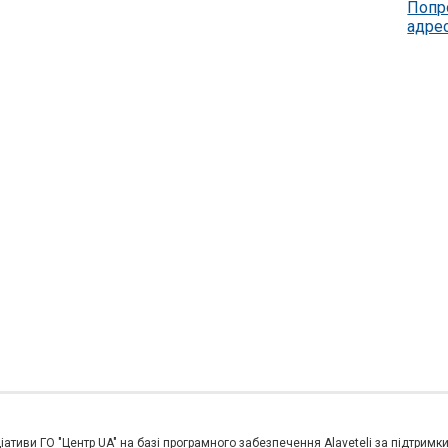
Попр
адре
іативи ГО "Центр UA" на базі програмного забезпечення Alaveteli за підтримк