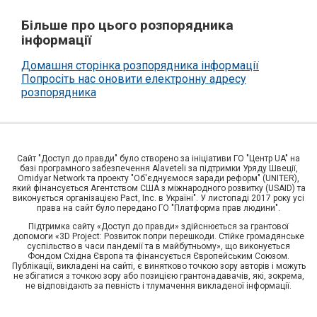
Більше про цього розпорядника
інформації
Домашня сторінка розпорядника інформації
Попросіть нас оновити електронну адресу
розпорядника
Сайт "Доступ до правди" було створено за ініціативи ГО "Центр UA" на
базі програмного забезпечення Alaveteli за підтримки Уряду Швеції,
Omidyar Network та проекту "Об'єднуємося заради реформ" (UNITER),
який фінансується Агентством США з міжнародного розвитку (USAID) та
виконується організацією Pact, Inc. в Україні". У листопаді 2017 року усі
права на сайт було передано ГО "Платформа прав людини".
Підтримка сайту «Доступ до правди» здійснюється за грантової
допомоги «3D Project: Розвиток попри перешкоди. Стійке громадянське
суспільство в часи пандемії та в майбутньому», що виконується
Фондом Східна Європа та фінансується Європейським Союзом.
Публікації, викладені на сайті, є винятково точкою зору авторів і можуть
не збігатися з точкою зору або позицією грантонадавачів, які, зокрема,
не відповідають за певність і тлумачення викладеної інформації.