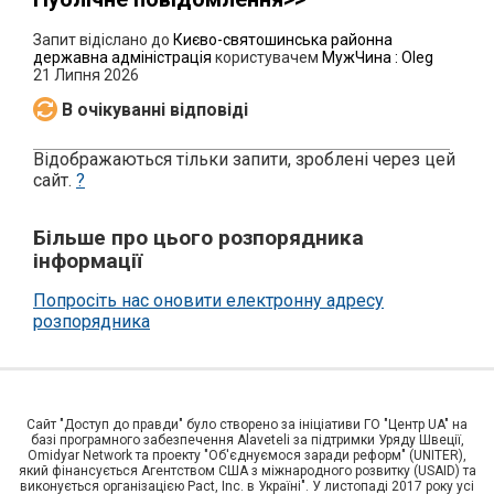
Запит відіслано до
Києво-святошинська районна
державна адміністрація
користувачем
МужЧина : Oleg
21 Липня 2026
В очікуванні відповіді
Відображаються тільки запити, зроблені через цей
сайт.
?
Більше про цього розпорядника
інформації
Попросіть нас оновити електронну адресу
розпорядника
Сайт "Доступ до правди" було створено за ініціативи ГО "Центр UA" на
базі програмного забезпечення Alaveteli за підтримки Уряду Швеції,
Omidyar Network та проекту "Об'єднуємося заради реформ" (UNITER),
який фінансується Агентством США з міжнародного розвитку (USAID) та
виконується організацією Pact, Inc. в Україні". У листопаді 2017 року усі