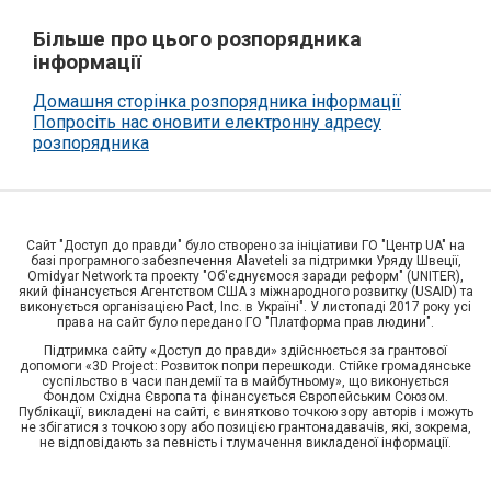
Більше про цього розпорядника
інформації
Домашня сторінка розпорядника інформації
Попросіть нас оновити електронну адресу
розпорядника
Сайт "Доступ до правди" було створено за ініціативи ГО "Центр UA" на
базі програмного забезпечення Alaveteli за підтримки Уряду Швеції,
Omidyar Network та проекту "Об'єднуємося заради реформ" (UNITER),
який фінансується Агентством США з міжнародного розвитку (USAID) та
виконується організацією Pact, Inc. в Україні". У листопаді 2017 року усі
права на сайт було передано ГО "Платформа прав людини".
Підтримка сайту «Доступ до правди» здійснюється за грантової
допомоги «3D Project: Розвиток попри перешкоди. Стійке громадянське
суспільство в часи пандемії та в майбутньому», що виконується
Фондом Східна Європа та фінансується Європейським Союзом.
Публікації, викладені на сайті, є винятково точкою зору авторів і можуть
не збігатися з точкою зору або позицією грантонадавачів, які, зокрема,
не відповідають за певність і тлумачення викладеної інформації.