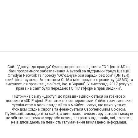
Сайт "Доступ до правди" було створено за ініціативи ГО "Центр UA" на
базі програмного забезпечення Alaveteli за підтримки Уряду Швеції,
Omidyar Network та проекту "Об'єднуємося заради реформ" (UNITER),
який фінансується Агентством США з міжнародного розвитку (USAID) та
виконується організацією Pact, Inc. в Україні". У листопаді 2017 року усі
права на сайт було передано ГО "Платформа прав людини".
Підтримка сайту «Доступ до правди» здійснюється за грантової
допомоги «3D Project: Розвиток попри перешкоди. Стійке громадянське
суспільство в часи пандемії та в майбутньому», що виконується
Фондом Східна Європа та фінансується Європейським Союзом.
Публікації, викладені на сайті, є винятково точкою зору авторів і можуть
не збігатися з точкою зору або позицією грантонадавачів, які, зокрема,
не відповідають за певність і тлумачення викладеної інформації.