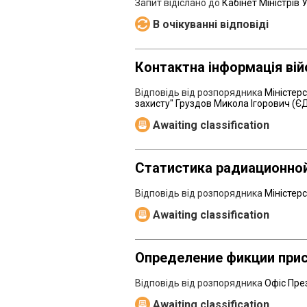
Запит відіслано до
Кабінет Міністрів 
В очікуванні відповіді
Контактна інформація вій
Відповідь від розпорядника
Міністер
захисту" Груздов Микола Ігорович (
Awaiting classification
Статистика радиационной
Відповідь від розпорядника
Міністер
Awaiting classification
Определение фикции при
Відповідь від розпорядника
Офіс Пре
Awaiting classification