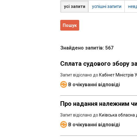
усі запити
успішні запити
невд
Знайдено запитів: 567
Сплата судового збору з
Запит відіслано до
Кабінет Міністрів 
В очікуванні відповіді
Про надання належним чи
Запит відіслано до
Київська обласна 
В очікуванні відповіді