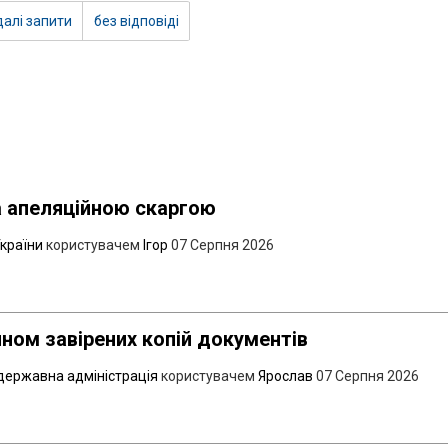
алі запити
без відповіді
а апеляційною скаргою
України
користувачем
Ігор
07 Серпня 2026
ном завірених копій документів
державна адміністрація
користувачем
Ярослав
07 Серпня 2026