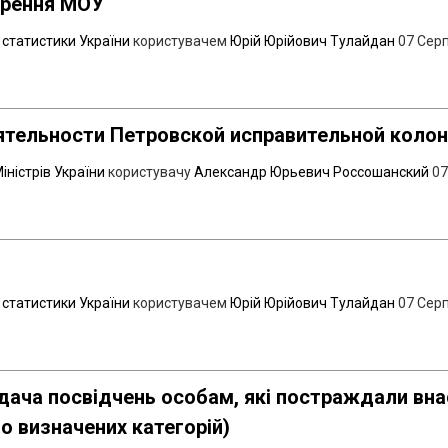
орення МОУ
статистики України
користувачем
Юрій Юрійович Тулайдан
07 Сер
тельности Петровской исправительной колон
іністрів України
користувачу
Александр Юрьевич Россошанский
07
статистики України
користувачем
Юрій Юрійович Тулайдан
07 Сер
идача посвідчень особам, які постраждали вн
о визначених категорій)