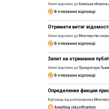
Запит відіслано до
Київська обласна 
В очікуванні відповіді
Отримати витяг відомосте
Запит відіслано до
Міністерство охор
В очікуванні відповіді
Запит на отримання публі
Запит відіслано до
Прокуратура Львів
В очікуванні відповіді
Определение фикции при
Відповідь від розпорядника
Міністер
Awaiting classification