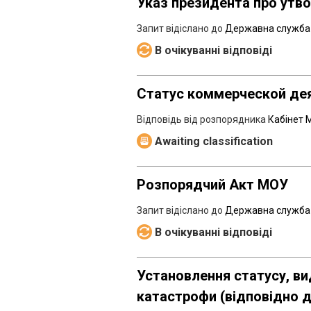
Указ президента про утв
Запит відіслано до
Державна служба 
В очікуванні відповіді
Статус коммерческой дея
Відповідь від розпорядника
Кабінет М
Awaiting classification
Розпорядчий Акт МОУ
Запит відіслано до
Державна служба 
В очікуванні відповіді
Установлення статусу, в
катастрофи (відповідно д