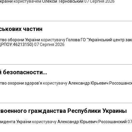
України
користувачем
Олексій Терновський
07 Серпня 2026
ськових частин
ство оборони України
користувачу
Голова ГО "Український центр зак
ЄДРПОУ:46213150)
07 Серпня 2026
 безопасности...
ство охорони здоров'я
користувачу
Александр Юрьевич Россошанс
своенного гражданства Республики Украины
зидента України
користувачу
Александр Юрьевич Россошанский
07