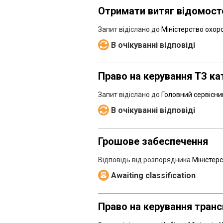
Отримати витяг відомосте
Запит відіслано до
Міністерство охор
В очікуванні відповіді
Право на керування ТЗ кат
Запит відіслано до
Головний сервісни
В очікуванні відповіді
Грошове забеспечення
Відповідь від розпорядника
Міністер
Awaiting classification
Право на керування транс