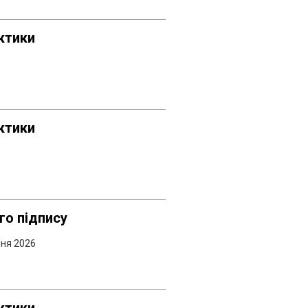
ктики
ктики
го підпису
пня 2026