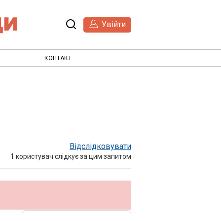
Увійти
КОНТАКТ
Відслідковувати
1
користувач слідкує за цим запитом