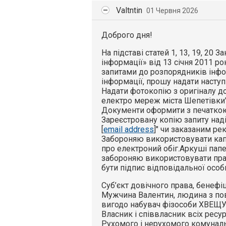
Valtntin
01 Червня 2026
Доброго дня!
На підставі статей 1, 13, 19, 20 
інформації» від 13 січня 2011 ро
запитами до розпорядників інфо
інформації, прошу надати наступ
Надати фотокопію з оригіналу до
електро мереж міста Шепетівки"
Документи оформити з печаткою
Зареєстровану копію запиту наді
[
email address
]" чи заказаним р
Забороняю використовувати капс
про електроний обіг.Аркуші папе
забороняю використовувати прав
бути підпис відповідальної особ
Суб’єкт довічного права, бенефіц
Мужчина Валентин, людина з по
вигодо набувач фізособи ХВЕ
Власник і співвласник всіх ресур
Рухомого і нерухомого комунал