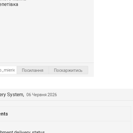
епетівка
Посилання
Поскаржитись
very System,
06 Червня 2026
ents
chment.delivery status