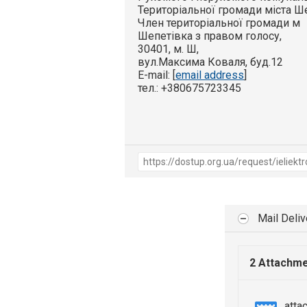
Територіальної громади міста Ш
Член територіальної громади м
Шепетівка з правом голосу,
30401, м. Ш,
вул.Максима Коваля, буд.12
E-mail: [
email address
]
тел.: +380675723345
Mail Deli
2 Attachm
atta