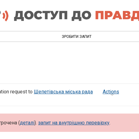
ЗРОБИТИ ЗАПИТ
tion request to
Шепетівська міська рада
Actions
трочена (
деталі
).
запит на внутрішню перевірку
.