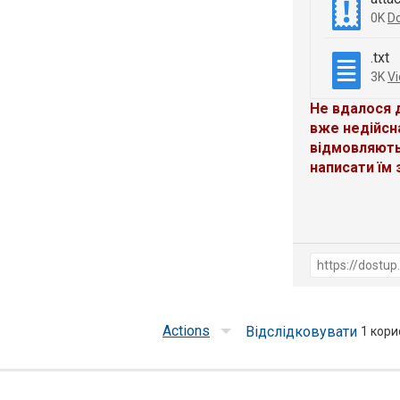
0K
D
.txt
3K
V
Не вдалося 
вже недійсн
відмовляють
написати їм 
Actions
Відслідковувати
1
корис