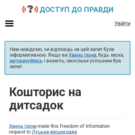
ДОСТУП ДО ПРАВДИ
Увійти
Нам невідомо, чи відповідь на цей запит була
інформативною. Якщо ви
Хвень Ілона
, будь ласка,
авторизуйтесь
і вкажіть, наскільки успішним був
запит.
Кошторис на
дитсадок
Хвень Ілона
made this Freedom of Information
request to
Луцька міська рада