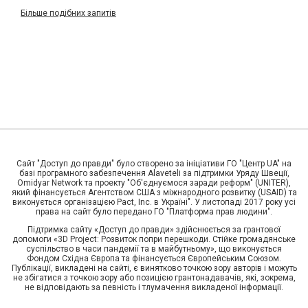
Більше подібних запитів
Сайт "Доступ до правди" було створено за ініціативи ГО "Центр UA" на
базі програмного забезпечення Alaveteli за підтримки Уряду Швеції,
Omidyar Network та проекту "Об'єднуємося заради реформ" (UNITER),
який фінансується Агентством США з міжнародного розвитку (USAID) та
виконується організацією Pact, Inc. в Україні". У листопаді 2017 року усі
права на сайт було передано ГО "Платформа прав людини".
Підтримка сайту «Доступ до правди» здійснюється за грантової
допомоги «3D Project: Розвиток попри перешкоди. Стійке громадянське
суспільство в часи пандемії та в майбутньому», що виконується
Фондом Східна Європа та фінансується Європейським Союзом.
Публікації, викладені на сайті, є винятково точкою зору авторів і можуть
не збігатися з точкою зору або позицією грантонадавачів, які, зокрема,
не відповідають за певність і тлумачення викладеної інформації.