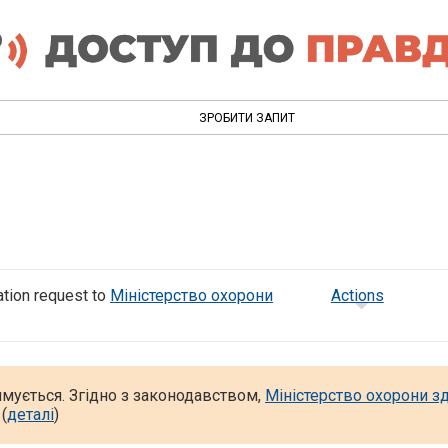
ЗРОБИТИ ЗАПИТ
tion request to
Міністерство охорони
Actions
имується. Згідно з законодавством,
Міністерство охорони з
(
деталі
)