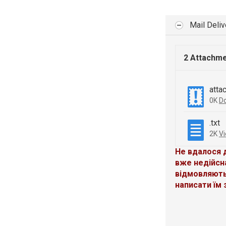
Mail Deli
2 Attachm
atta
0K
D
.txt
2K
V
Не вдалося 
вже недійсн
відмовляють
написати їм 