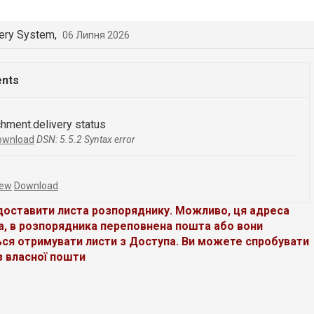
very System,
06 Липня 2026
ents
chment.delivery status
ownload
DSN: 5.5.2 Syntax error
iew
Download
доставити листа розпоряднику. Можливо, ця адреса
а, в розпорядника переповнена пошта або вони
ся отримувати листи з Доступа. Ви можете спробувати
з власної пошти