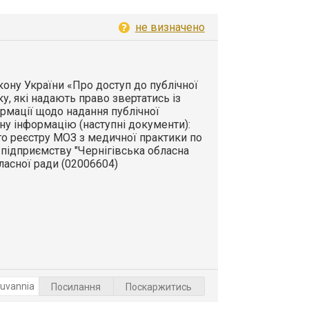
не визначено
Закону України «Про доступ до публічної
ку, які надають право звертатись із
рмації щодо надання публічної
ну інформацію (наступні документи):
го реєстру МОЗ з медичної практики по
ідприємству "Чернігівська обласна
бласної ради (02006604)
Посилання
Поскаржитись