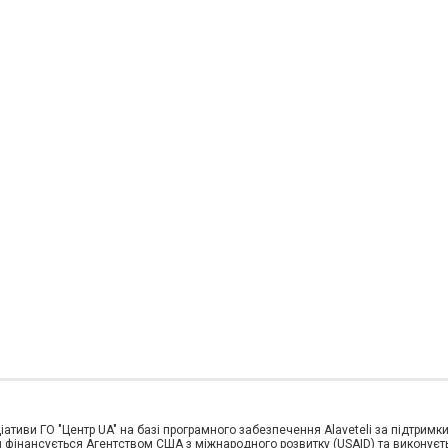
іативи ГО "Центр UA" на базі програмного забезпечення Alaveteli за підтримк
фінансується Агентством США з міжнародного розвитку (USAID) та виконується 