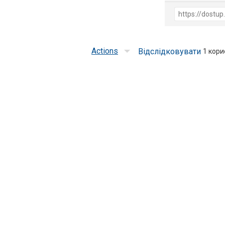
Actions
Відслідковувати
1
корис