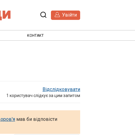
Увійти
КОНТАКТ
Відслідковувати
1
користувач слідкує за цим запитом
доров'я
мав би відповісти