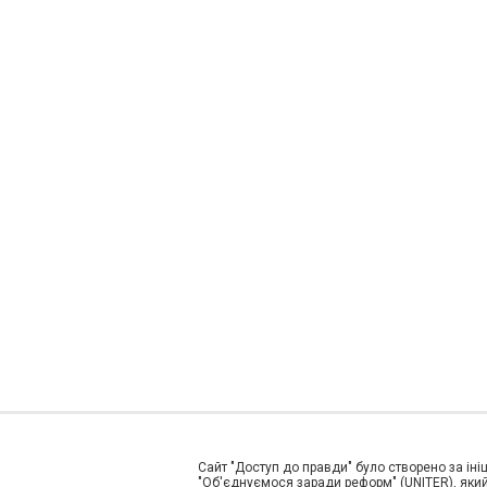
Сайт "Доступ до правди" було створено за ініц
"Об'єднуємося заради реформ" (UNITER), який 