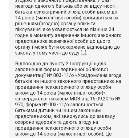
згодою її законного представника. У разі
незгоди одного з батьків або за відсутності
батьків психіатричний огляд особи віком до
14 років (малолітньої особи) проводиться за
рішенням (згодою) органу опіки та
піклування, яке ухвалюється не пізніше 24
годин з моменту звернення іншого законного
представника зазначеної особи до цього
органу і може бути оскаржено відповідно до
закону, у тому числі до суду […].
Відповідно до пункту 2 Інструкції щодо
заповнення форми первинної облікової
документації № 003-11/о «Усвідомлена згода
батьків чи іншого законного представника на
проведення психіатричного огляду особи
віком до 14 років (малолітньої особи)»,
затвердженої наказом МОЗ від 15.09.2016 №
970, форма № 003-11/о заповнюється
батьками дитини чи іншим законним
представником, які звернулись до закладу
охорони здоров’я та дають згоду на
проведення психіатричного огляду особи
віком до 14 років (малолітньої особи). Це