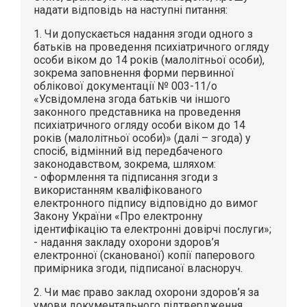
надати відповідь на наступні питання:
1. Чи допускається надання згоди одного з
батьків на проведення психіатричного огляду
особи віком до 14 років (малолітньої особи),
зокрема заповнення форми первинної
облікової документації № 003-11/о
«Усвідомлена згода батьків чи іншого
законного представника на проведення
психіатричного огляду особи віком до 14
років (малолітньої особи)» (далі – згода) у
спосіб, відмінний від передбаченого
законодавством, зокрема, шляхом:
- оформлення та підписання згоди з
використанням кваліфікованого
електронного підпису відповідно до вимог
Закону України «Про електронну
ідентифікацію та електронні довірчі послуги»;
- надання закладу охорони здоров’я
електронної (сканованої) копії паперового
примірника згоди, підписаної власноруч.
2. Чи має право заклад охорони здоров’я за
умови документального підтвердження