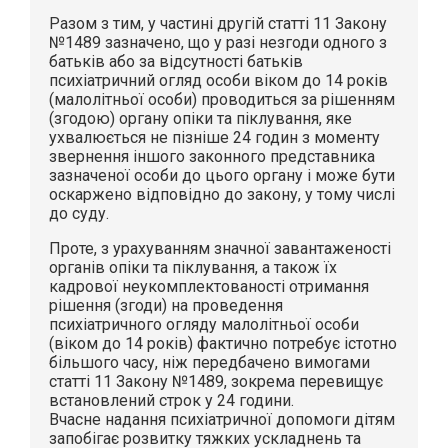
Разом з тим, у частині другій статті 11 Закону
№1489 зазначено, що у разі незгоди одного з
батьків або за відсутності батьків
психіатричний огляд особи віком до 14 років
(малолітньої особи) проводиться за рішенням
(згодою) органу опіки та піклування, яке
ухвалюється не пізніше 24 годин з моменту
звернення іншого законного представника
зазначеної особи до цього органу і може бути
оскаржено відповідно до закону, у тому числі
до суду.
Проте, з урахуванням значної завантаженості
органів опіки та піклування, а також їх
кадрової неукомплектованості отримання
рішення (згоди) на проведення
психіатричного огляду малолітньої особи
(віком до 14 років) фактично потребує істотно
більшого часу, ніж передбачено вимогами
статті 11 Закону №1489, зокрема перевищує
встановлений строк у 24 години.
Вчасне надання психіатричної допомоги дітям
запобігає розвитку тяжких ускладнень та