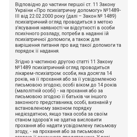
Відповідно до частини першої ст. 11 Закону
України «Про психіатричну допомогу» №1489-
III від 22.02.2000 року (далі – Закон № 1489)
психіатричний огляд проводиться з метою
з’ясування наявності чи відсутності в особи
психічного розладу, потреби в наданні їй
психіатричної допомоги, а також для
вирішення питання про вид такої допомоги та
порядок її надання.
Згідно з частиною другою статті 11 Закону
№1489 психіатричний огляд проводиться
лікарем-психіатром: особи, яка досягла 14
років, на її прохання або за її усвідомленою
письмовою згодою; особі віком до 14 років
(малолітній особі) - на прохання або за
письмовою згодою її батьків чи іншого
законного представника; особі, визнаній у
встановленому законом порядку
недієздатною, якщо така особа за своїм
станом здоров’я не здатна висловити
прохання або надати усвідомлену письмову
згоду, - на прохання або за письмовою