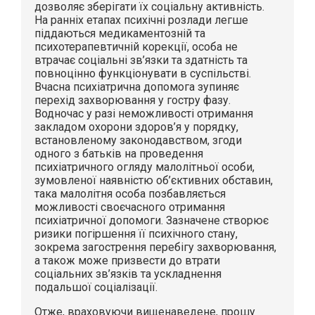
дозволяє зберігати їх соціальну активність.
На ранніх етапах психічні розлади легше
піддаються медикаментозній та
психотерапевтичній корекції, особа не
втрачає соціальні зв’язки та здатність та
повноцінно функціонувати в суспільстві.
Вчасна психіатрична допомога зупиняє
перехід захворювання у гостру фазу.
Водночас у разі неможливості отримання
закладом охорони здоров’я у порядку,
встановленому законодавством, згоди
одного з батьків на проведення
психіатричного огляду малолітньої особи,
зумовленої наявністю об’єктивних обставин,
така малолітня особа позбавляється
можливості своєчасного отримання
психіатричної допомоги. Зазначене створює
ризики погіршення її психічного стану,
зокрема загострення перебігу захворювання,
а також може призвести до втрати
соціальних зв’язків та ускладнення
подальшої соціалізації.
Отже, враховуючи вищенаведене, прошу