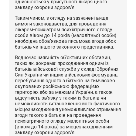
здійснюється у присутності лікаря цього
закладу охорони здоров’я.
Таким чином, з огляду на зазначені вище
вимоги законодавства, для проведення
лікарем-психіатром психіатричного огляду
особи віком до 14 років (малолітньої особи)
необхідна обов’язкова письмова згода обох
батьків чи іншого законного представника.
Водночас наявність об’єктивних обставин,
таких як, зокрема: проходження одним із
батьків військової служби у складі Збройних
Сил України чи інших військових формувань,
перебування одного з батьків на тимчасово
окупованих російською федерацією
територіях або за межами України, а також
відсутність зв’язку з таким із батьків чи
неможливість встановлення його фактичного
місцезнаходження унеможливлює отримання
згоди такого з батьків на проведення
психіатричного огляду малолітньої особи
(віком до 14 років) за місцезнаходженням
закладу охорони здоров’я.