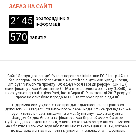
ЗАРАЗ НА САЙТІ
2145
розпорядників
інформації
570
запитів
Сайт "Доступ до правди" було створено за ініціативи ГО "Центр UA" на
базі програмного забезпечення Alaveteli за підтримки Уряду Швеції,
Omidyar Network та проекту "Об'єднуємося заради реформ" (UNITER),
який фінансується Агентством США з міжнародного розвитку (USAID) та
виконується організацією Pact, Inc. в Україні". У листопаді 2017 року усі
права на сайт було передано ГО "Платформа прав людини".
Предоставлено SendPulse
Підтримка сайту «Доступ до правди» здійснюється за грантової
допомоги «3D Project: Розвиток попри перешкоди. Стійке громадянське
Підписуйтесь на розсилку, щоб регулярно
суспільство в часи пандемії та в майбутньому», що виконується
отримувати актуальну інформацію щодо права на
Фондом Східна Європа та фінансується Європейським Союзом.
доступ до публічної інформації в Україні
Публікації, викладені на сайті, є винятково точкою зору авторів і можуть
не збігатися з точкою зору або позицією грантонадавачів, які, зокрема,
Email
*
не відповідають за певність і тлумачення викладеної інформації.