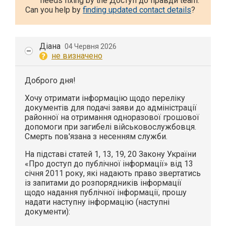
needs fixing by the Доступ до правди team.
Can you help by
finding updated contact details
?
Діана
04 Червня 2026
не визначено
Доброго дня!
Хочу отримати інформацію щодо переліку
документів для подачі заяви до адміністрації
районної на отримання одноразової грошової
допомоги при загибелі військовослужбовця.
Смерть пов'язана з несенням служби.
На підставі статей 1, 13, 19, 20 Закону України
«Про доступ до публічної інформації» від 13
січня 2011 року, які надають право звертатись
із запитами до розпорядників інформації
щодо надання публічної інформації, прошу
надати наступну інформацію (наступні
документи):