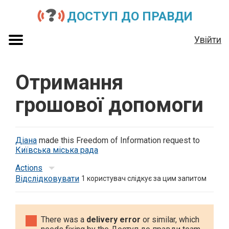
ДОСТУП ДО ПРАВДИ
Увійти
Отримання
грошової допомоги
Діана
made this Freedom of Information request to
Київська міська рада
Actions
Відслідковувати
1
користувач слідкує за цим запитом
There was a
delivery error
or similar, which