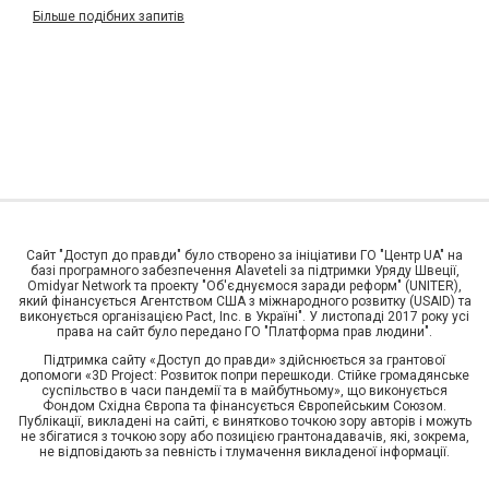
Більше подібних запитів
Сайт "Доступ до правди" було створено за ініціативи ГО "Центр UA" на
базі програмного забезпечення Alaveteli за підтримки Уряду Швеції,
Omidyar Network та проекту "Об'єднуємося заради реформ" (UNITER),
який фінансується Агентством США з міжнародного розвитку (USAID) та
виконується організацією Pact, Inc. в Україні". У листопаді 2017 року усі
права на сайт було передано ГО "Платформа прав людини".
Підтримка сайту «Доступ до правди» здійснюється за грантової
допомоги «3D Project: Розвиток попри перешкоди. Стійке громадянське
суспільство в часи пандемії та в майбутньому», що виконується
Фондом Східна Європа та фінансується Європейським Союзом.
Публікації, викладені на сайті, є винятково точкою зору авторів і можуть
не збігатися з точкою зору або позицією грантонадавачів, які, зокрема,
не відповідають за певність і тлумачення викладеної інформації.