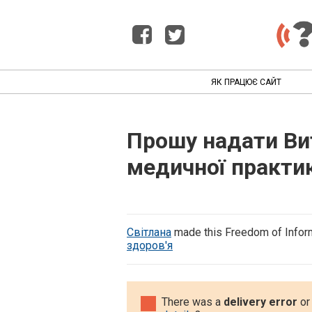
ЯК ПРАЦЮЄ САЙТ
Прошу надати Вит
медичної практи
Світлана
made this Freedom of Infor
здоров'я
There was a
delivery error
or