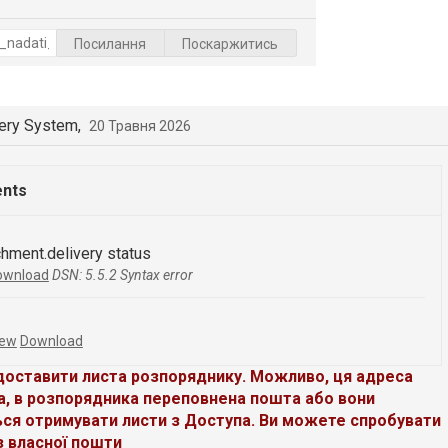
Посилання
Поскаржитись
very System,
20 Травня 2026
ents
chment.delivery status
ownload
DSN: 5.5.2 Syntax error
iew
Download
доставити листа розпоряднику. Можливо, ця адреса
а, в розпорядника переповнена пошта або вони
ся отримувати листи з Доступа. Ви можете спробувати
з власної пошти