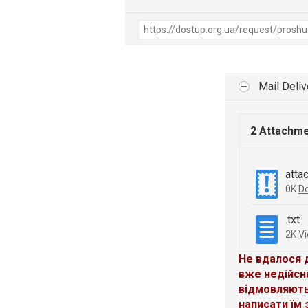
Mail Deli
2 Attachm
atta
0K
D
.txt
2K
V
Не вдалося 
вже недійсн
відмовляють
написати їм 