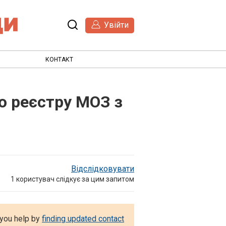
Увійти
КОНТАКТ
о реєстру МОЗ з
Відслідковувати
1
користувач слідкує за цим запитом
 you help by
finding updated contact