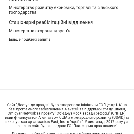
Міністерство розвитку економіки, торгівлі та сільського
господарства
Стаціонарні реабілітаційні відділення
Міністерство охорони здоров'я
Більше подібних запитів
Сайт "Доступ до правди" було створено за ініціативи ГО "Центр UA" на
базі програмного забезпечення Alaveteli за підтримки Уряду Швеції,
Omidyar Network та проекту "Об'єднуємося заради реформ" (UNITER),
який фінансується Агентством США з міжнародного розвитку (USAID) та
виконується організацією Pact, Inc. в Україні". У листопаді 2017 року усі
права на сайт було передано ГО "Платформа прав людини".
Підтримка сайту «Доступ до правди» здійснюється за грантової