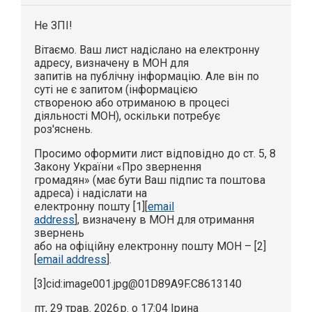
Не ЗПІ!
Вітаємо. Ваш лист надіслано на електронну
адресу, визначену в МОН для
запитів на публічну інформацію. Але він по
суті не є запитом (інформацією
створеною або отриманою в процесі
діяльності МОН), оскільки потребує
роз'яснень.
Просимо оформити лист відповідно до ст. 5, 8
Закону України «Про звернення
громадян» (має бути Ваш підпис та поштова
адреса) і надіслати на
електронну пошту [1][
email
address
], визначену в МОН для отримання
звернень
або на офіційну електронну пошту МОН – [2]
[
email address
].
[3]cid:image001.jpg@01D89A9F.C8613140
пт, 29 трав. 2026 р. о 17:04 Ірина