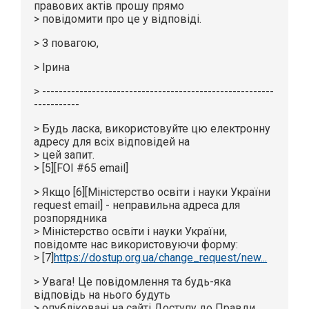
правових актів прошу прямо
> повідомити про це у відповіді.
> З повагою,
> Ірина
> --------------------------------------------------------
-----------
> Будь ласка, використовуйте цю електронну
адресу для всіх відповідей на
> цей запит.
> [5][FOI #65 email]
> Якщо [6][Міністерство освіти і науки України
request email] - неправильна адреса для
розпорядника
> Міністерство освіти і науки України,
повідомте нас використовуючи форму:
> [7]
https://dostup.org.ua/change_request/new...
> Увага! Це повідомлення та будь-яка
відповідь на нього будуть
> опубліковані на сайті Доступу до Правди