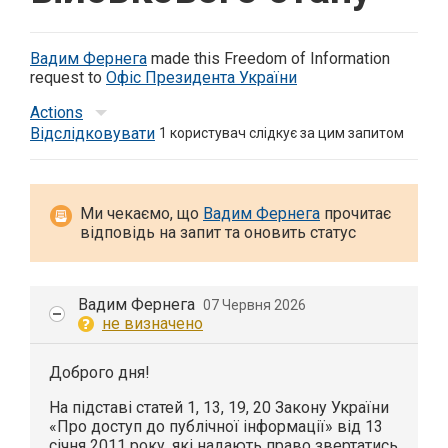
Вадим Фернега
made this Freedom of Information
request to
Офіс Президента України
Actions
Відслідковувати
1
користувач слідкує за цим запитом
Ми чекаємо, що
Вадим Фернега
прочитає
відповідь на запит та оновить статус
Вадим Фернега
07 Червня 2026
не визначено
Доброго дня!
На підставі статей 1, 13, 19, 20 Закону України
«Про доступ до публічної інформації» від 13
січня 2011 року, які надають право звертатись