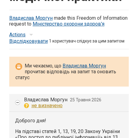
Владислав Моргун
made this Freedom of Information
request to
Міністерство охорони здоров'я
Actions
Відслідковувати
1
користувач слідкує за цим запитом
Ми чекаємо, що
Владислав Моргун
прочитає відповідь на запит та оновить
статус
Владислав Моргун
25 Травня 2026
не визначено
Доброго дня!
На підставі статей 1, 13, 19, 20 Закону України
«Про доступ до публічної інформації» від 13