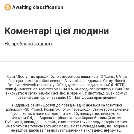
Awaiting classification
Коментарі цієї людини
Не зроблено жодного.
Сайт "Доступ до правди" було створено за ініціативи ГО "Центр UA" на
базі програмного забезпечення Alaveteli за підтримки Уряду Швеції,
Omidyar Network та проекту "Об'єднуємося заради реформ" (UNITER),
який фінансується Агентством США з міжнародного розвитку (USAID) та
виконується організацією Pact, Inc. в Україні". У листопаді 2017 року усі
права на сайт було передано ГО "Платформа прав людини".
Підтримка сайту «Доступ до правди» здійснюється за грантової
допомоги «3D Project: Розвиток попри перешкоди. Стійке громадянське
суспільство в часи пандемії та в майбутньому», що виконується
Фондом Східна Європа та фінансується Європейським Союзом.
Публікації, викладені на сайті, є винятково точкою зору авторів і можуть
не збігатися з точкою зору або позицією грантонадавачів, які, зокрема,
не відповідають за певність і тлумачення викладеної інформації.