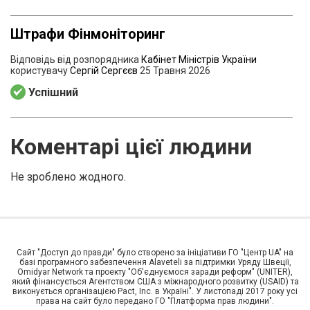
Штрафи Фінмоніторинг
Відповідь від розпорядника
Кабінет Міністрів України
користувачу
Сергій Сергєєв
25 Травня 2026
Успішний
Коментарі цієї людини
Не зроблено жодного.
Сайт "Доступ до правди" було створено за ініціативи ГО "Центр UA" на
базі програмного забезпечення Alaveteli за підтримки Уряду Швеції,
Omidyar Network та проекту "Об'єднуємося заради реформ" (UNITER),
який фінансується Агентством США з міжнародного розвитку (USAID) та
виконується організацією Pact, Inc. в Україні". У листопаді 2017 року усі
права на сайт було передано ГО "Платформа прав людини".