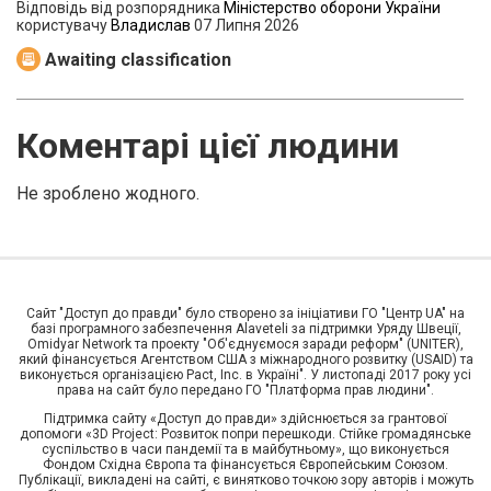
Відповідь від розпорядника
Міністерство оборони України
користувачу
Владислав
07 Липня 2026
Awaiting classification
Коментарі цієї людини
Не зроблено жодного.
Сайт "Доступ до правди" було створено за ініціативи ГО "Центр UA" на
базі програмного забезпечення Alaveteli за підтримки Уряду Швеції,
Omidyar Network та проекту "Об'єднуємося заради реформ" (UNITER),
який фінансується Агентством США з міжнародного розвитку (USAID) та
виконується організацією Pact, Inc. в Україні". У листопаді 2017 року усі
права на сайт було передано ГО "Платформа прав людини".
Підтримка сайту «Доступ до правди» здійснюється за грантової
допомоги «3D Project: Розвиток попри перешкоди. Стійке громадянське
суспільство в часи пандемії та в майбутньому», що виконується
Фондом Східна Європа та фінансується Європейським Союзом.
Публікації, викладені на сайті, є винятково точкою зору авторів і можуть