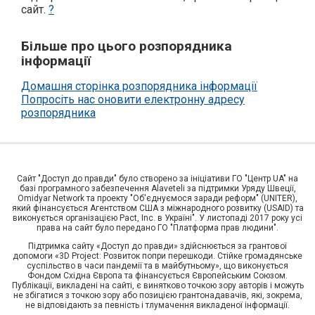
сайт.
?
Більше про цього розпорядника
інформації
Домашня сторінка розпорядника інформації
Попросіть нас оновити електронну адресу
розпорядника
Сайт "Доступ до правди" було створено за ініціативи ГО "Центр UA" на
базі програмного забезпечення Alaveteli за підтримки Уряду Швеції,
Omidyar Network та проекту "Об'єднуємося заради реформ" (UNITER),
який фінансується Агентством США з міжнародного розвитку (USAID) та
виконується організацією Pact, Inc. в Україні". У листопаді 2017 року усі
права на сайт було передано ГО "Платформа прав людини".
Підтримка сайту «Доступ до правди» здійснюється за грантової
допомоги «3D Project: Розвиток попри перешкоди. Стійке громадянське
суспільство в часи пандемії та в майбутньому», що виконується
Фондом Східна Європа та фінансується Європейським Союзом.
Публікації, викладені на сайті, є винятково точкою зору авторів і можуть
не збігатися з точкою зору або позицією грантонадавачів, які, зокрема,
не відповідають за певність і тлумачення викладеної інформації.