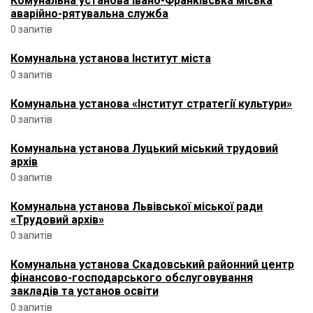
Комунальна установа Івано-Франківська міська
аварійно-рятувальна служба
0 запитів
Комунальна установа Інститут міста
0 запитів
Комунальна установа «Інститут стратегії культури»
0 запитів
Комунальна установа Луцький міський трудовий
архів
0 запитів
Комунальна установа Львівської міської ради
«Трудовий архів»
0 запитів
Комунальна установа Скадовський районний центр
фінансово-господарського обслуговування
закладів та установ освіти
0 запитів