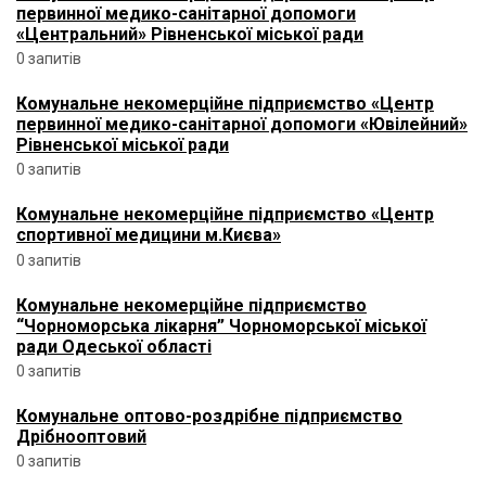
первинної медико-санітарної допомоги
«Центральний» Рівненської міської ради
0 запитів
Комунальне некомерційне підприємство «Центр
первинної медико-санітарної допомоги «Ювілейний»
Рівненської міської ради
0 запитів
Комунальне некомерційне підприємство «Центр
спортивної медицини м.Києва»
0 запитів
Комунальне некомерційне підприємство
“Чорноморська лікарня” Чорноморської міської
ради Одеської області
0 запитів
Комунальне оптово-роздрібне підприємство
Дрібнооптовий
0 запитів