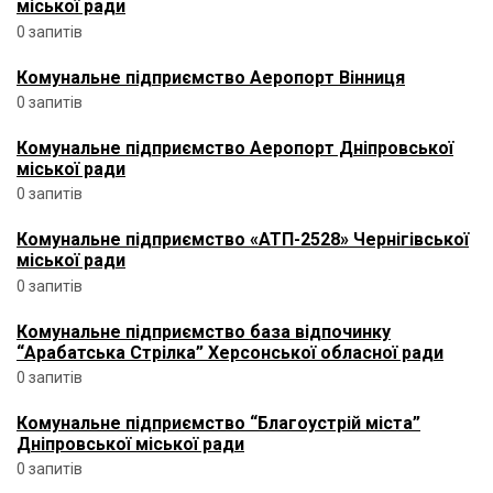
міської ради
0 запитів
Комунальне підприємство Аеропорт Вінниця
0 запитів
Комунальне підприємство Аеропорт Дніпровської
міської ради
0 запитів
Комунальне підприємство «АТП-2528» Чернігівської
міської ради
0 запитів
Комунальне підприємство база відпочинку
“Арабатська Стрілка” Херсонської обласної ради
0 запитів
Комунальне підприємство “Благоустрій міста”
Дніпровської міської ради
0 запитів