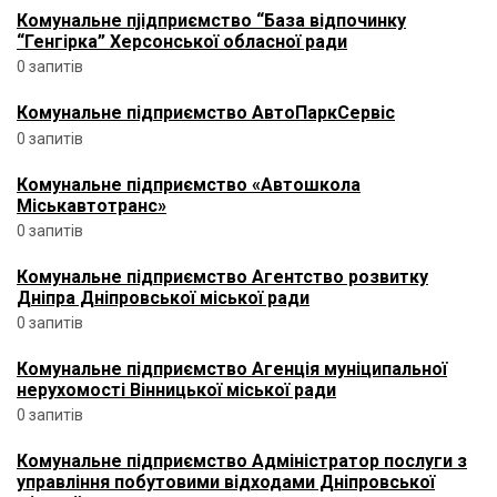
Комунальне пjідприємство “База відпочинку
“Генгірка” Херсонської обласної ради
0 запитів
Комунальне підприємство АвтоПаркСервіс
0 запитів
Комунальне підприємство «Автошкола
Міськавтотранс»
0 запитів
Комунальне підприємство Агентство розвитку
Дніпра Дніпровської міської ради
0 запитів
Комунальне підприємство Агенція муніципальної
нерухомості Вінницької міської ради
0 запитів
Комунальне підприємство Адміністратор послуги з
управління побутовими відходами Дніпровської