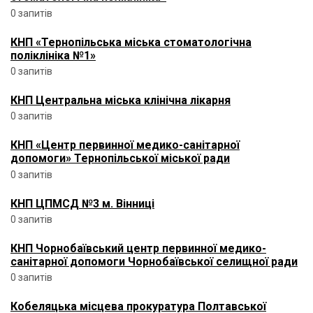
0 запитів
КНП «Тернопільська міська стоматологічна
поліклініка №1»
0 запитів
КНП Центральна міська клінічна лікарня
0 запитів
КНП «Центр первинної медико-санітарної
допомоги» Тернопільської міської ради
0 запитів
КНП ЦПМСД №3 м. Вінниці
0 запитів
КНП Чорнобаївський центр первинної медико-
санітарної допомоги Чорнобаївської селищної ради
0 запитів
Кобеляцька місцева прокуратура Полтавської