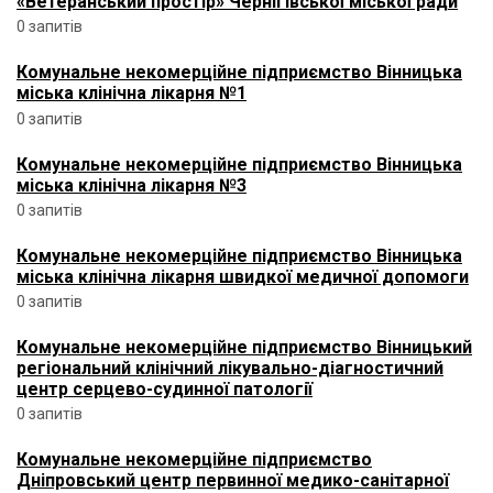
«Ветеранський простір» Чернігівської міської ради
0 запитів
Комунальне некомерційне підприємство Вінницька
міська клінічна лікарня №1
0 запитів
Комунальне некомерційне підприємство Вінницька
міська клінічна лікарня №3
0 запитів
Комунальне некомерційне підприємство Вінницька
міська клінічна лікарня швидкої медичної допомоги
0 запитів
Комунальне некомерційне підприємство Вінницький
регіональний клінічний лікувально-діагностичний
центр серцево-судинної патології
0 запитів
Комунальне некомерційне підприємство
Дніпровський центр первинної медико-санітарної