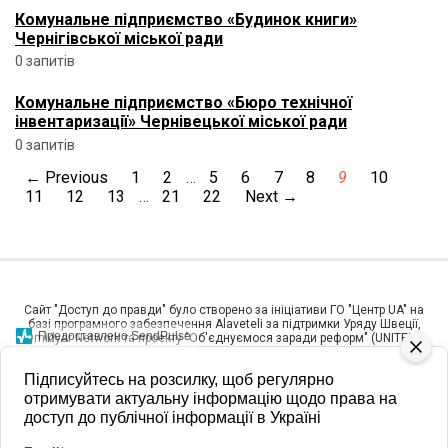
Комунальне підприємство «Будинок книги»
Чернігівської міської ради
0 запитів
Комунальне підприємство «Бюро технічної
інвентаризації» Чернівецької міської ради
0 запитів
← Previous
1
2
…
5
6
7
8
9
10
11
12
13
…
21
22
Next →
Сайт "Доступ до правди" було створено за ініціативи ГО "Центр UA" на
базі програмного забезпечення Alaveteli за підтримки Уряду Швеції,
Предоставлено SendPulse
Omidyar Network та проекту "Об'єднуємося заради реформ" (UNITER),
який фінансується Агентством США з міжнародного розвитку (USAID) та
виконується організацією Pact, Inc. в Україні". У листопаді 2017 року усі
Підписуйтесь на розсилку, щоб регулярно
права на сайт було передано ГО "Платформа прав людини".
отримувати актуальну інформацію щодо права на
Підтримка сайту «Доступ до правди» здійснюється за грантової
доступ до публічної інформації в Україні
допомоги «3D Project: Розвиток попри перешкоди. Стійке громадянське
суспільство в часи пандемії та в майбутньому», що виконується