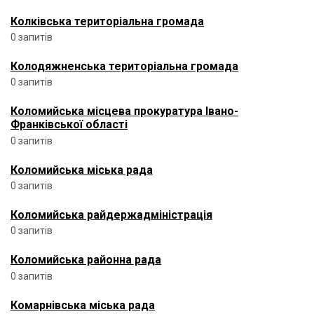
Колківська територіальна громада
0 запитів
Колодяжненська територіальна громада
0 запитів
Коломийська місцева прокуратура Івано-
Франківської області
0 запитів
Коломийська міська рада
0 запитів
Коломийська райдержадміністрація
0 запитів
Коломийська районна рада
0 запитів
Комарнівська міська рада