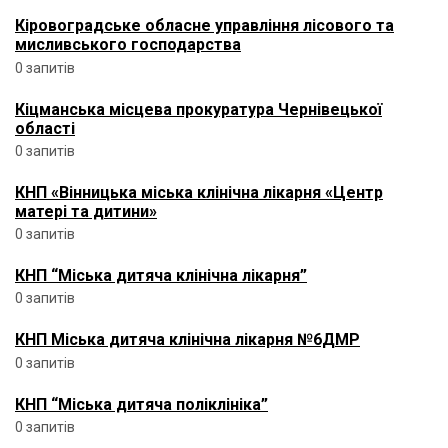
Кіровоградське обласне управління лісового та
мисливського господарства
0 запитів
Кіцманська місцева прокуратура Чернівецької
області
0 запитів
КНП «Вінницька міська клінічна лікарня «Центр
матері та дитини»
0 запитів
КНП “Міська дитяча клінічна лікарня”
0 запитів
КНП Міська дитяча клінічна лікарня №6ДМР
0 запитів
КНП “Міська дитяча поліклініка”
0 запитів