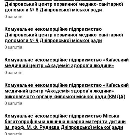
Дніпровський центр первинної медико-санітарної
допомоги № 8 Дніпровської міської ради
0 запитів
Комунальне некомерційне підприємство
Дніпровський центр первинної медико-санітарної
допомоги № 9 Дніпровської міської ради
0 запитів
Комунальне некомерційне підприємство «Київський
медичний центр «Академія здоров’я людини»
0 запитів
Комунальне некомерційне підприємство «Київський
медичний центр «Академія здоров’я людини»
виконавчого органу київської міської ради (КМДА)
0 запитів
Комунальне некомерційне підприємство Міська
багатопрофільна клінічна лікарня матері та дитини
ім. проф. М. Ф. Руднєва Дніпровської міської ради
0 запитів