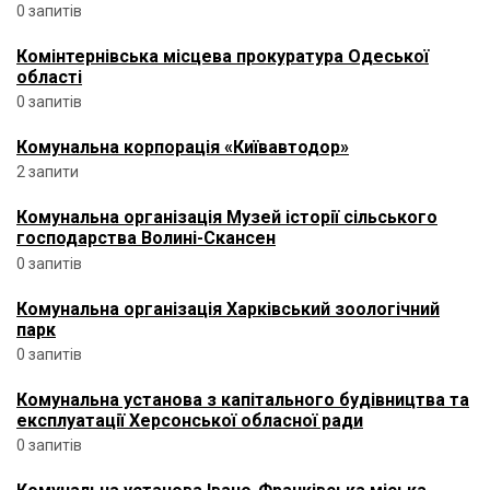
0 запитів
Комінтернівська місцева прокуратура Одеської
області
0 запитів
Комунальна корпорація «Київавтодор»
2 запити
Комунальна організація Музей історії сільського
господарства Волині-Скансен
0 запитів
Комунальна організація Харківський зоологічний
парк
0 запитів
Комунальна установа з капітального будівництва та
експлуатації Херсонської обласної ради
0 запитів