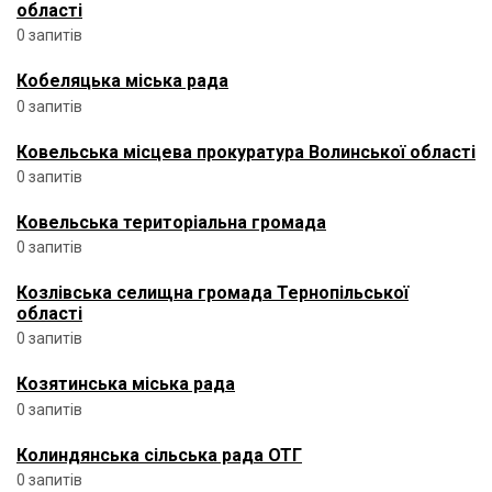
області
0 запитів
Кобеляцька міська рада
0 запитів
Ковельська місцева прокуратура Волинської області
0 запитів
Ковельська територіальна громада
0 запитів
Козлівська селищна громада Тернопільської
області
0 запитів
Козятинська міська рада
0 запитів
Колиндянська сільська рада ОТГ
0 запитів