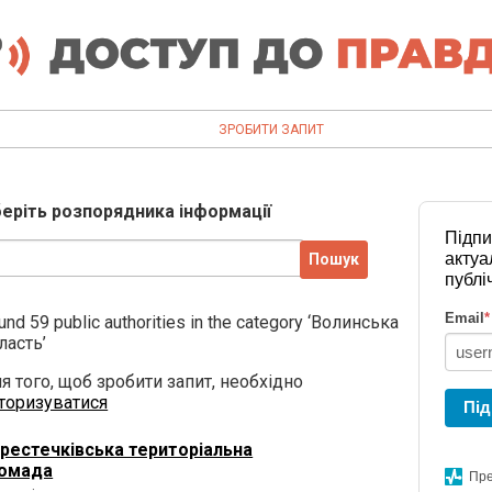
ЗРОБИТИ ЗАПИТ
еріть розпорядника інформації
Підпи
актуа
публі
Email
*
und 59 public authorities in the category ‘Волинська
ласть’
я того, щоб зробити запит, необхідно
торизуватися
Під
рестечківська територіальна
омада
Пре