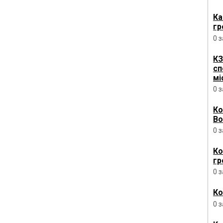
Ка
гр
0 
КЗ
сп
мі
0 
Ко
Во
0 
Ко
гр
0 
Ко
0 