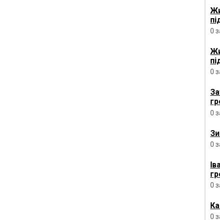
Жи
пі
0 
Жи
пі
0 
За
гр
0 
Зи
0 
Ів
гр
0 
Ка
0 