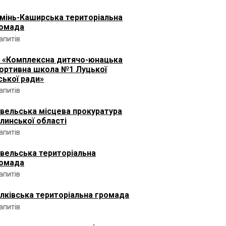
мінь-Каширська територіальна
омада
запитів
 «Комплексна дитячо-юнацька
ортивна школа №1 Луцької
ської ради»
запитів
вельська місцева прокуратура
линської області
запитів
вельська територіальна
омада
запитів
лківська територіальна громада
запитів