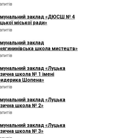
запитів
мунальний заклад «ДЮСШ № 4
цької міської ради»
запитів
мунальний заклад
нягининівська школа мистецтв»
запитів
мунальний заклад «Луцька
зична школа № 1 імені
идерика Шопена»
запитів
мунальний заклад «Луцька
зична школа № 2»
запитів
мунальний заклад «Луцька
зична школа № 3»