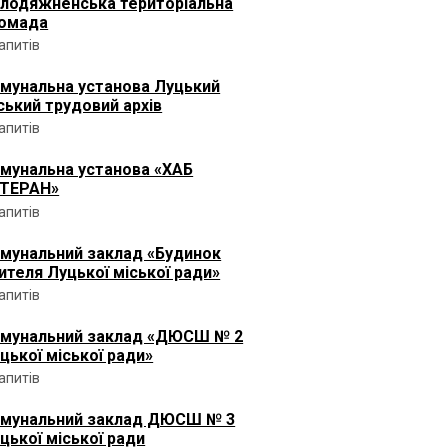
лодяжненська територіальна
омада
запитів
мунальна установа Луцький
ський трудовий архів
запитів
мунальна установа «ХАБ
ТЕРАН»
запитів
мунальний заклад «Будинок
ителя Луцької міської ради»
запитів
мунальний заклад «ДЮСШ № 2
цької міської ради»
запитів
мунальний заклад ДЮСШ № 3
цької міської ради