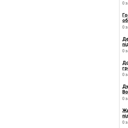
0 
Го
об
0 
Де
пі
0 
До
гр
0 
Ду
Во
0 
Жи
пі
0 