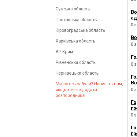
Сумська область
Во
ад
Полтавська область
0 
Кіровоградська область
Во
Харківська область
0 
АР Крим
Го
Рівненська область
0 
Чернівецька область
Го
Во
Ми когось забули? Напишіть нам,
0 
якщо хочете додати
розпорядника
Го
гр
0 
Го
гр