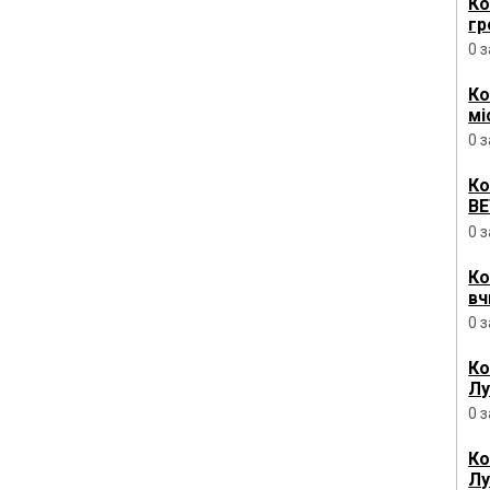
Ко
гр
0 
Ко
мі
0 
Ко
ВЕ
0 
Ко
вч
0 
Ко
Лу
0 
Ко
Лу