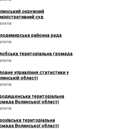
линський окружний
міністративний суд
запитів
лодимирська районна рада
запитів
лобська територіальна громада
запитів
ловне управління статистики у
линській області
запитів
родищенська територіальна
омада Волинської області
запитів
рохівська територіальна
омада Волинської області