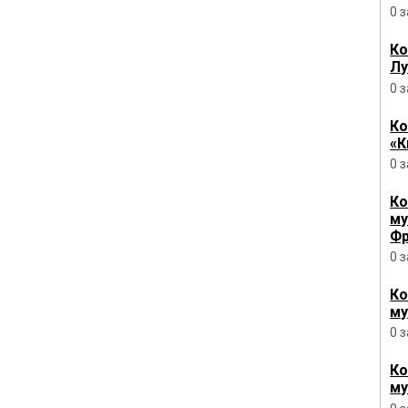
0 
Ко
Лу
0 
Ко
«К
0 
Ко
му
Фр
0 
Ко
му
0 
Ко
му