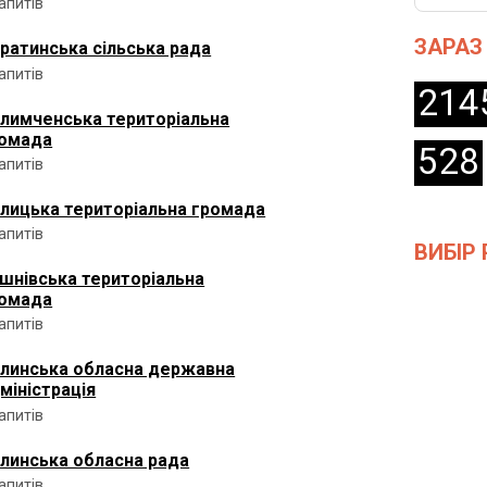
запитів
ЗАРАЗ
ратинська сільська рада
запитів
214
лимченська територіальна
омада
528
запитів
лицька територіальна громада
запитів
ВИБІР 
шнівська територіальна
омада
запитів
линська обласна державна
міністрація
запитів
линська обласна рада
запитів