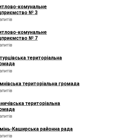
тлово-комунальне
дприємство № 3
запитів
тлово-комунальне
дприємство № 7
запитів
турцівська територіальна
омада
запитів
мнівська територіальна громада
запитів
аничівська територіальна
омада
запитів
мінь-Каширська районна рада
запитів