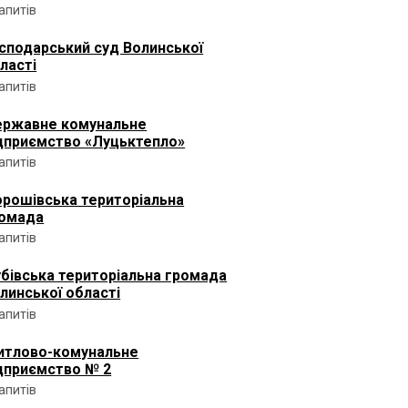
запитів
сподарський суд Волинської
ласті
запитів
ржавне комунальне
дприємство «Луцьктепло»
запитів
рошівська територіальна
омада
запитів
бівська територіальна громада
линської області
запитів
тлово-комунальне
дприємство № 2
запитів