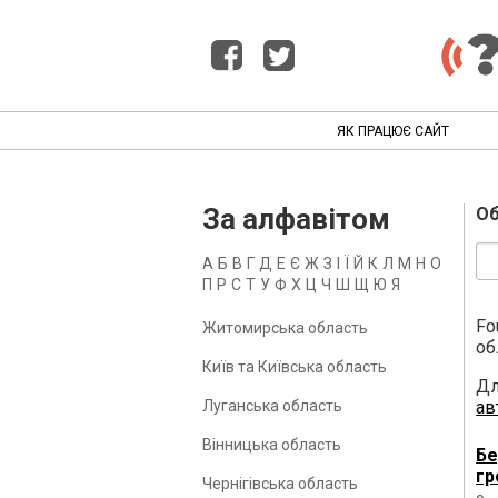
ЯК ПРАЦЮЄ САЙТ
За алфавітом
Об
А
Б
В
Г
Д
Е
Є
Ж
З
І
Ї
Й
К
Л
М
Н
О
П
Р
С
Т
У
Ф
Х
Ц
Ч
Ш
Щ
Ю
Я
Fo
Житомирська область
об
Київ та Київська область
Дл
Луганська область
ав
Вінницька область
Бе
гр
Чернігівська область