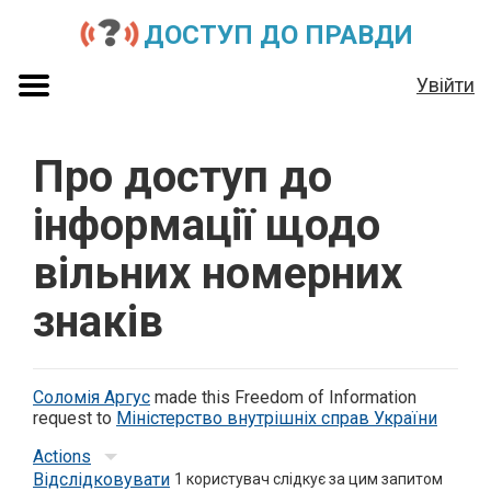
ДОСТУП ДО ПРАВДИ
Увійти
Про доступ до
інформації щодо
вільних номерних
знаків
Соломія Аргус
made this Freedom of Information
request to
Міністерство внутрішніх справ України
Actions
Відслідковувати
1
користувач слідкує за цим запитом