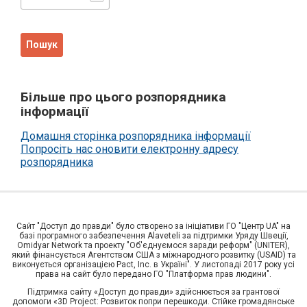
Більше про цього розпорядника
інформації
Домашня сторінка розпорядника інформації
Попросіть нас оновити електронну адресу
розпорядника
Сайт "Доступ до правди" було створено за ініціативи ГО "Центр UA" на
базі програмного забезпечення Alaveteli за підтримки Уряду Швеції,
Omidyar Network та проекту "Об'єднуємося заради реформ" (UNITER),
який фінансується Агентством США з міжнародного розвитку (USAID) та
виконується організацією Pact, Inc. в Україні". У листопаді 2017 року усі
права на сайт було передано ГО "Платформа прав людини".
Підтримка сайту «Доступ до правди» здійснюється за грантової
допомоги «3D Project: Розвиток попри перешкоди. Стійке громадянське